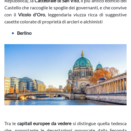
Repubblica), la
Cattedrale di San Vito
, il più antico edificio del
Castello che raccoglie le spoglie dei governanti, e che convive
con il
Vicolo d'Oro
, leggendaria viuzza ricca di suggestive
casette colorate di proprietà di arcieri e alchimisti
Berlino
Tra le
capitali europee da vedere
si distingue quella tedesca
che, nonostante le devastazioni provocate dalla Seconda