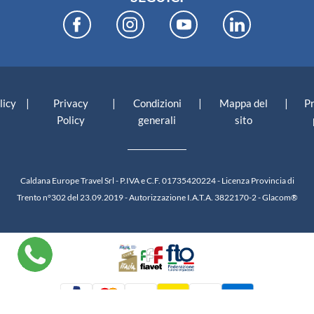
|
|
|
|
licy
Privacy
Condizioni
Mappa del
P
Policy
generali
sito
Caldana Europe Travel Srl - P.IVA e C.F. 01735420224 - Licenza Provincia di
Trento n°302 del 23.09.2019 - Autorizzazione I.A.T.A. 3822170-2 -
Glacom®