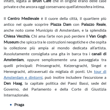
infatti, legata ai
Bruin Café
che in origine erano delle case
private e che ancora oggi conservano quell’atmosfera intima.
Il
Centro Medievale
è il cuore della città, il quartiere più
antico nel quale scoprire
Piazza Dam
con
Palazzo Reale
,
anche noto come Municipio di Amsterdam, e la splendida
Chiesa Vecchia
. Chi ama l’arte non può perdere il
Van Gogh
Museum
che spicca tra le costruzioni neogotiche e che ospita
la collezione più ampia al mondo dedicata all’artista.
Assolutamente consigliata una gita in barca tra i
canali di
Amsterdam
, oppure semplicemente una passeggiata tra
quelli principali: Prinsengracht, Keizersgracht, Singel e
Herengracht, attraversati da migliaia di ponti. Un
tour di
Amsterdam e dintorni
, può inoltre includere l’escursione a
Den Haag
, la capitale politica dei Paesi Bassi, sede del
Governo, del Parlamento e della Corte di Giustizia
Internazionale.
Praga