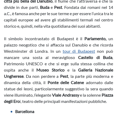
città più bella del Danubio
, il fiume che l'attraversa e che la
divide in due parti,
Buda
e
Pest
. Fondata dai romani nel 14
a.C., è famosa anche per le sue terme e per essere l’unica tra le
capitali europee ad avere gli stabilimenti termali nel centro
storico e, quindi, nella vita quotidiana dei suoi abitanti.
Il simbolo incontrastato di Budapest è il
Parlamento,
un
palazzo neogotico che si affaccia sul Danubio e che ricorda
Westminster di Londra. In un
tour di Budapest
non può
mancare una sosta al meraviglioso
Castello di Buda
,
Patrimonio UNESCO e che si erge sulla stessa collina che
ospita anche il
Museo Storico
e la
Galleria Nazionale
Ungherese
. Da non perdere a
Pest
, la parte più moderna e
dinamica della città, il
Ponte delle Catene
adornato dalle
statue dei leoni, particolarmente suggestivo la sera quando
viene illuminato, l’elegante
Viale Andrassy
e la solenne
Piazza
degli Ero
i, teatro delle principali manifestazioni pubbliche.
Barcellona