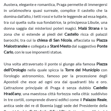
Austera, elegante e romantica, Praga permette di immergersi
in un’atmosfera quasi surreale, complice il castello che la
domina dall’alto, i tetti rossi e tutte le leggende ad essa legate,
tra cui quella sulla sua fondatrice, la principessa Libuše, una
donna saggia dai misteriosi poteri magici.
Malá Strana
è la
zona che si estende ai piedi del
Castello
ricca di palazzi
barocchi, tra cui la
chiesa di San Nicola
, affacciata su
Piazza
Malostranske
e collegata a
Staré Mesto
dal suggestivo
Ponte
Carlo
, con le sue imponenti statue.
Una volta attraversato il ponte si giunge alla famosa
Piazza
dell’Orologio
nella quale spicca la
Torre del Municipio
con
l’orologio astronomico, famoso per la processione degli
Apostoli che esce ad ogni ora dai quadranti blu e oro.
L’attrazione principale di Praga è senza dubbio
Castello
Hradčany
, una maestosa città fortezza nella città: suddiviso
in tre cortili, comprende diversi edifici come il
Palazzo Reale
,
antica sede dei re di Boemia (oggi sede del Presidente della