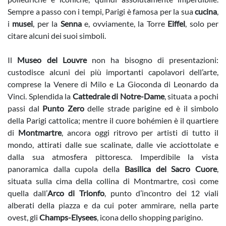
Sempre a passo con i tempi, Parigi è famosa per la sua
cucina
,
i
musei
, per la
Senna
e, ovviamente, la Torre
Eiffel
, solo per
citare alcuni dei suoi simboli.
Il
Museo del Louvre
non ha bisogno di presentazioni:
custodisce alcuni dei più importanti capolavori dell’arte,
comprese la Venere di Milo e La Gioconda di Leonardo da
Vinci. Splendida la
Cattedrale di Notre-Dame
, situata a pochi
passi dal
Punto Zero
delle strade parigine ed è il simbolo
della Parigi cattolica; mentre il cuore bohémien è il quartiere
di
Montmartre
, ancora oggi ritrovo per artisti di tutto il
mondo, attirati dalle sue scalinate, dalle vie acciottolate e
dalla sua atmosfera pittoresca. Imperdibile la vista
panoramica dalla cupola della
Basilica del Sacro Cuore
,
situata sulla cima della collina di Montmartre, così come
quella dall’
Arco di Trionfo
, punto d’incontro dei 12 viali
alberati della piazza e da cui poter ammirare, nella parte
ovest, gli
Champs-Elysees
, icona dello shopping parigino.