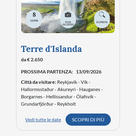
8
GIORNI
TOUR
SCOPERTA
ESCORTED
Terre d'Islanda
da € 2.650
PROSSIMA PARTENZA:
13/09/2026
Città da visitare:
Reykjavík - Vík -
Hallormsstaður - Akureyri - Hauganes -
Borgarnes - Hellissandur - Ólafsvík -
Grundarfjörður - Reykholt
Vedi tutte le date
SCOPRI DI PIÙ