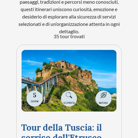
paesaggi, tradizioni e percorsi meno conosciuti,
questi itinerari uniscono curiosità, emozione e
STORIA
desiderio di esplorare alla sicurezza di servizi
CITTÀ
selezionati e di un’organizzazione attenta in ogni
dettaglio.
EVENTI SPECIALI
35 tour trovati
ARTE E CULTURA
5
GIORNI
SCOPERTA
NATURA
Tour della Tuscia: il
sorriso dell'Etrusco