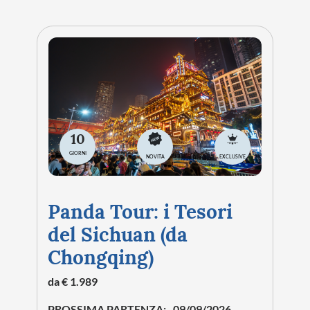
10
GIORNI
NOVITA
EXCLUSIVE
Panda Tour: i Tesori
del Sichuan (da
Chongqing)
da € 1.989
PROSSIMA PARTENZA:
09/09/2026