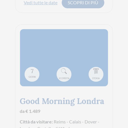
Vedi tutte le date
SCOPRI DI PIÙ
7
GIORNI
SCOPERTA
STORIA
Good Morning Londra
da € 1.489
Città da visitare:
Reims - Calais - Dover -