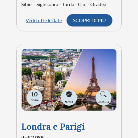
Sibiel - Sighisoara - Turda - Cluj - Oradea
Vedi tutte le date
SCOPRI DI PIÙ
10
GIORNI
NOVITA
SCOPERTA
Londra e Parigi
da € 2.089