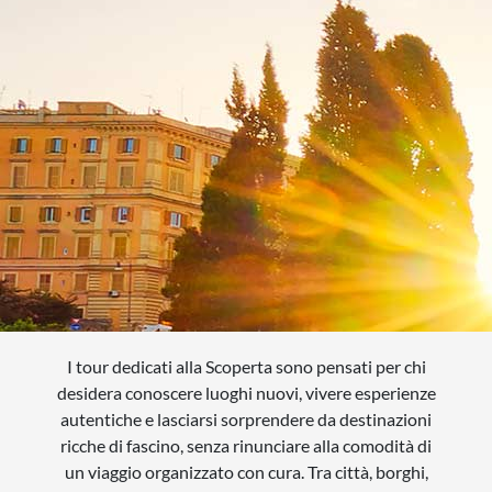
QUANDO VUOI PARTIRE?
SCEGLI LE DATE
INTERESSI
AGOSTO
QUALI SONO I TUOI INTERESSI?
FERRAGOSTO
MERCATINI DI NATALE
SETTEMBRE
NOVITA
CERCA IL TUO VIAGGIO
OTTOBRE
EXCLUSIVE
PONTE DI OGNISSANTI
SOGGIORNO CON ESCURSIONI
NOVEMBRE
TOUR ESCORTED
DICEMBRE
TRATTI DI PASSEGGIATA
I tour dedicati alla Scoperta sono pensati per chi
desidera conoscere luoghi nuovi, vivere esperienze
SCOPERTA
autentiche e lasciarsi sorprendere da destinazioni
ricche di fascino, senza rinunciare alla comodità di
NATURA
un viaggio organizzato con cura. Tra città, borghi,
I LUOGHI DELLO SPIRITO