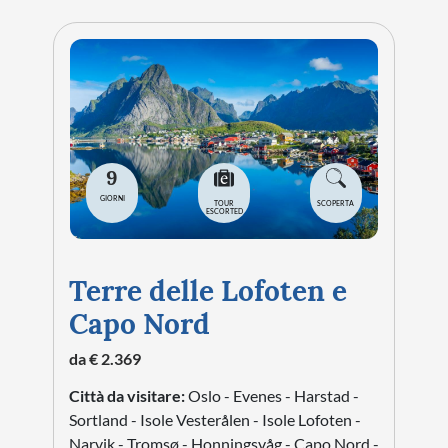
9
GIORNI
TOUR
SCOPERTA
ESCORTED
Terre delle Lofoten e
Capo Nord
da € 2.369
Città da visitare:
Oslo - Evenes - Harstad -
Sortland - Isole Vesterålen - Isole Lofoten -
Narvik - Tromsø - Honningsvåg - Capo Nord -