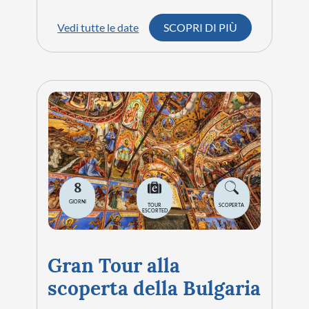
Vedi tutte le date
SCOPRI DI PIÙ
8
GIORNI
TOUR
SCOPERTA
ESCORTED
Gran Tour alla
scoperta della Bulgaria