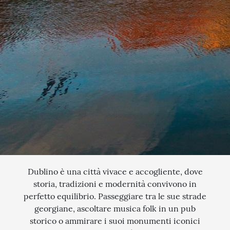
QUANDO VUOI PARTIRE?
SCEGLI LE DATE
INTERESSI
AGOSTO
QUALI SONO I TUOI INTERESSI?
FERRAGOSTO
MERCATINI DI NATALE
SETTEMBRE
NOVITA
CERCA IL TUO VIAGGIO
OTTOBRE
EXCLUSIVE
PONTE DI OGNISSANTI
SOGGIORNO CON ESCURSIONI
NOVEMBRE
TOUR ESCORTED
DICEMBRE
TRATTI DI PASSEGGIATA
Dublino è una città vivace e accogliente, dove
storia, tradizioni e modernità convivono in
SCOPERTA
perfetto equilibrio. Passeggiare tra le sue strade
georgiane, ascoltare musica folk in un pub
NATURA
storico o ammirare i suoi monumenti iconici
I LUOGHI DELLO SPIRITO