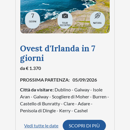
7
GIORNI
TOUR
NATURA
ESCORTED
Ovest d'Irlanda in 7
giorni
da € 1.370
PROSSIMA PARTENZA:
05/09/2026
Città da visitare:
Dublino - Galway - Isole
Aran - Galway - Scogliere di Moher - Burren -
Castello di Bunratty - Clare - Adare -
Penisola di Dingle - Kerry - Cashel
Vedi tutte le date
SCOPRI DI PIÙ