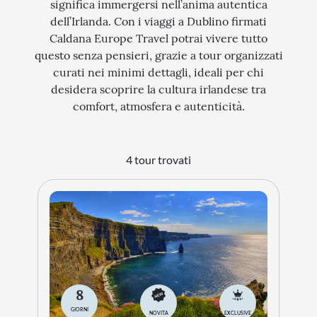
significa immergersi nell’anima autentica
dell’Irlanda. Con i viaggi a Dublino firmati
STORIA
Caldana Europe Travel potrai vivere tutto
CITTÀ
questo senza pensieri, grazie a tour organizzati
curati nei minimi dettagli, ideali per chi
EVENTI SPECIALI
desidera scoprire la cultura irlandese tra
ARTE E CULTURA
comfort, atmosfera e autenticità.
4 tour trovati
8
GIORNI
NOVITA
EXCLUSIVE