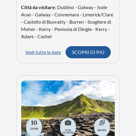
Città da visitare:
Dublino - Galway - Isole
Aran - Galway - Connemara - Limerick/Clare
- Castello di Bunratty - Burren - Scogliere di
Moher - Kerry - Penisola di Dingle - Kerry -
Adare - Cashel
Vedi tutte le date
SCOPRI DI PIÙ
10
GIORNI
TOUR
NATURA
ESCORTED