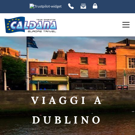
ORDINA PER:
PREZZO
da
a
VIAGGI A
DESTINAZIONE
DUBLINO
DATE