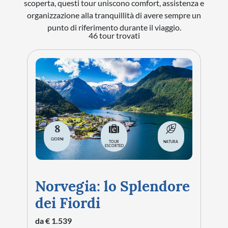
scoperta, questi tour uniscono comfort, assistenza e
organizzazione alla tranquillità di avere sempre un
STORIA
punto di riferimento durante il viaggio.
46 tour trovati
CITTÀ
EVENTI SPECIALI
ARTE E CULTURA
8
GIORNI
TOUR
NATURA
ESCORTED
Norvegia: lo Splendore
dei Fiordi
da € 1.539