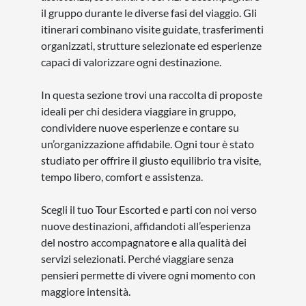
6
GIORNI
NOVITA
TOUR
ESCORTED
Isole Lofoten e
Vesterålen
da € 1.399
Città da visitare:
Evenes - Sortland -
Stokmarknes - Svolvær - Borg - Nusfjord - Å
Vedi tutte le date
SCOPRI DI PIÙ