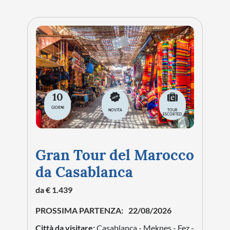
10
GIORNI
NOVITA
TOUR
ESCORTED
Gran Tour del Marocco
da Casablanca
da € 1.439
PROSSIMA PARTENZA:
22/08/2026
Città da visitare:
Casablanca - Meknes - Fez -