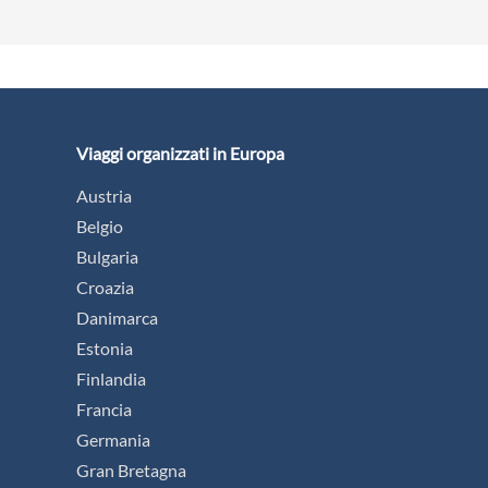
8
GIORNI
NOVITA
TOUR
ESCORTED
I Tesori Medievali
della Spagna
da € 1.309
PROSSIMA PARTENZA:
21/08/2026