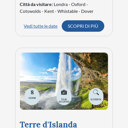
Città da visitare:
Londra - Oxford -
Cotswolds - Kent - Whistable - Dover
Vedi tutte le date
SCOPRI DI PIÙ
8
GIORNI
TOUR
SCOPERTA
ESCORTED
Terre d'Islanda