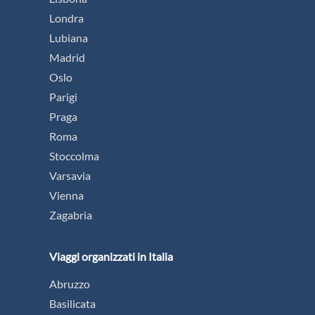
8
GIORNI
TOUR
CITTÀ
ESCORTED
Tour della Spagna del
Nord da Madrid
da € 1.419
PROSSIMA PARTENZA:
29/08/2026
Città da visitare:
Madrid - Burgos - Bilbao -
San Sebastian - Santander - Santillana de Mar
- Comillas - Oviedo - S. Vicente di Barquera -
Santiago de Compostela - O'Cebreiro -
Astorga