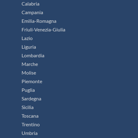
Vedi tutte le date
SCOPRI DI PIÙ
8
GIORNI
TOUR
TRATTI DI
ESCORTED
PASSEGGIATA
Il Cammino di
Santiago
da € 1.339