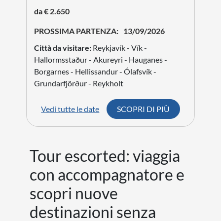
da € 2.650
PROSSIMA PARTENZA:
13/09/2026
Città da visitare:
Reykjavík - Vík -
Hallormsstaður - Akureyri - Hauganes -
Borgarnes - Hellissandur - Ólafsvík -
Grundarfjörður - Reykholt
Vedi tutte le date
SCOPRI DI PIÙ