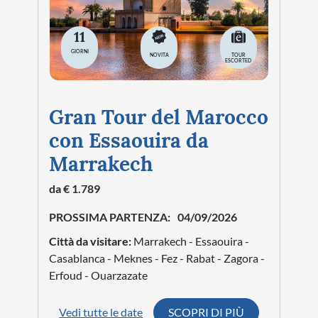
11
GIORNI
NOVITA
TOUR
ESCORTED
Gran Tour del Marocco
con Essaouira da
Marrakech
da € 1.789
PROSSIMA PARTENZA:
04/09/2026
Città da visitare:
Marrakech - Essaouira -
Casablanca - Meknes - Fez - Rabat - Zagora -
Erfoud - Ouarzazate
Vedi tutte le date
SCOPRI DI PIÙ