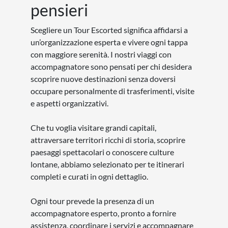
9
GIORNI
TOUR
SCOPERTA
ESCORTED
Terre delle Lofoten e
Capo Nord
da € 2.369
Città da visitare:
Oslo - Evenes - Harstad -
Sortland - Isole Vesterålen - Isole Lofoten -
Narvik - Tromsø - Honningsvåg - Capo Nord -
Alta
Vedi tutte le date
SCOPRI DI PIÙ