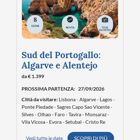
8
GIORNI
NOVITA
TOUR
ESCORTED
Sud del Portogallo:
Algarve e Alentejo
da € 1.399
PROSSIMA PARTENZA:
27/09/2026
Città da visitare:
Lisbona - Algarve - Lagos -
Ponte Piedade - Sagres Capo Sao Vicente -
Silves - Olhao - Faro - Tavira - Monsaraz -
Vila Vicosa - Evora - Setubal - Cristo Re
Vedi tutte le date
SCOPRI DI PIÙ