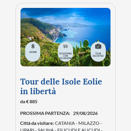
8
GIORNI
SOGGIORNO
TOUR
CON
ESCORTED
ESCURSIONI
Tour delle Isole Eolie
in libertà
da € 885
PROSSIMA PARTENZA:
29/08/2026
Città da visitare:
CATANIA - MILAZZO -
LIPARI - SALINA - FILICUDI E ALICUDI -