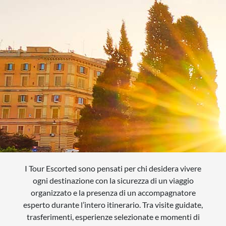
QUANDO VUOI PARTIRE?
SCEGLI LE DATE
INTERESSI
AGOSTO
QUALI SONO I TUOI INTERESSI?
FERRAGOSTO
MERCATINI DI NATALE
SETTEMBRE
NOVITA
CERCA IL TUO VIAGGIO
OTTOBRE
EXCLUSIVE
PONTE DI OGNISSANTI
SOGGIORNO CON ESCURSIONI
NOVEMBRE
TOUR ESCORTED
DICEMBRE
TRATTI DI PASSEGGIATA
I Tour Escorted sono pensati per chi desidera vivere
ogni destinazione con la sicurezza di un viaggio
SCOPERTA
organizzato e la presenza di un accompagnatore
esperto durante l’intero itinerario. Tra visite guidate,
NATURA
trasferimenti, esperienze selezionate e momenti di
I LUOGHI DELLO SPIRITO