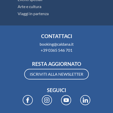
8
GIORNI
TOUR
NATURA
ESCORTED
Tour Bella Turchia
da € 1.129
PROSSIMA PARTENZA:
13/09/2026
Città da visitare:
Istanbul - Ankara -
Cappadocia - Pamukkale - Efeso - Izmir -
Pergamo
Vedi tutte le date
SCOPRI DI PIÙ