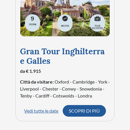
9
GIORNI
NOVITA
TOUR
ESCORTED
Gran Tour Inghilterra
e Galles
da € 1.915
Città da visitare:
Oxford - Cambridge - York -
Liverpool - Chester - Conwy - Snowdonia -
Tenby - Cardiff - Cotswolds - Londra
Vedi tutte le date
SCOPRI DI PIÙ