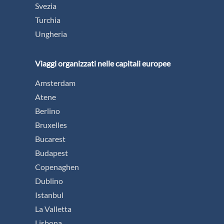
Salonicco e i Tesori
della Grecia
Settentrionale
da € 1.249
PROSSIMA PARTENZA:
30/08/2026
Città da visitare:
Salonicco - Dion - Monte
Olimpo - Pella - Edessa - Kalambaka - Veria -
Vergina - Ouranoupoli - Monte Athos
Vedi tutte le date
SCOPRI DI PIÙ