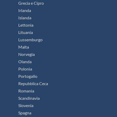
Città da visitare:
Madrid - El Escorial -
Segovia - Ávila - Salamanca - Plasencia -
Cáceres - Trujillo - Guadalupe - Toledo
Vedi tutte le date
SCOPRI DI PIÙ
8
GIORNI
TOUR
NATURA
ESCORTED