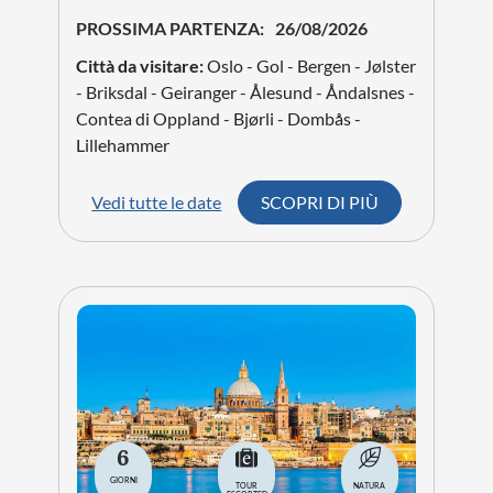
PROSSIMA PARTENZA:
26/08/2026
Città da visitare:
Oslo - Gol - Bergen - Jølster
- Briksdal - Geiranger - Ålesund - Åndalsnes -
Contea di Oppland - Bjørli - Dombås -
Lillehammer
Vedi tutte le date
SCOPRI DI PIÙ
6
GIORNI
TOUR
NATURA