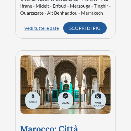
Ifrane - Midelt - Erfoud - Merzouga - Tinghir -
Ouarzazate - Ait Benhaddou - Marrakech
Vedi tutte le date
SCOPRI DI PIÙ
8
GIORNI
NOVITA
TOUR
ESCORTED
Marocco: Città