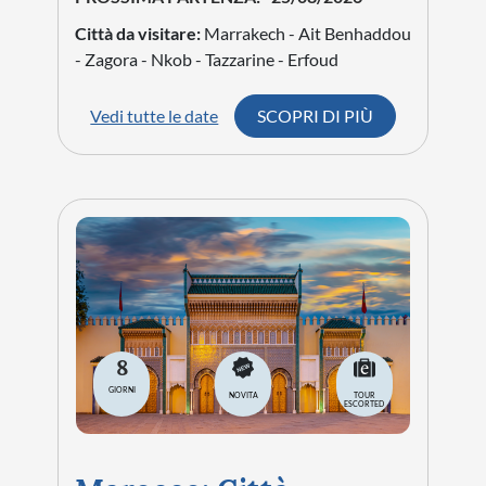
Città da visitare:
Marrakech - Ait Benhaddou
- Zagora - Nkob - Tazzarine - Erfoud
Vedi tutte le date
SCOPRI DI PIÙ
8
GIORNI
NOVITA
TOUR
ESCORTED