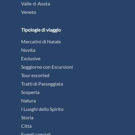
PROSSIMA PARTENZA:
14/09/2026
Città da visitare:
Madrid - Covarrubias -
Castiglia - Burgos - Fromista - Sahagun -
Leòn - Astorga - Castrillo de Polvazares -
Cruz de Ferro - O' Cebreiro - Lugo -
Portomarin - Melide - Boente de Riba -
Monte do Gozo - Santiago de Compostela -
Finisterre - Avila
Vedi tutte le date
SCOPRI DI PIÙ