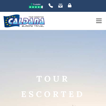
ORDINA PER:
PREZZO
da
a
TOUR
DESTINAZIONE
ESCORTED
DATE