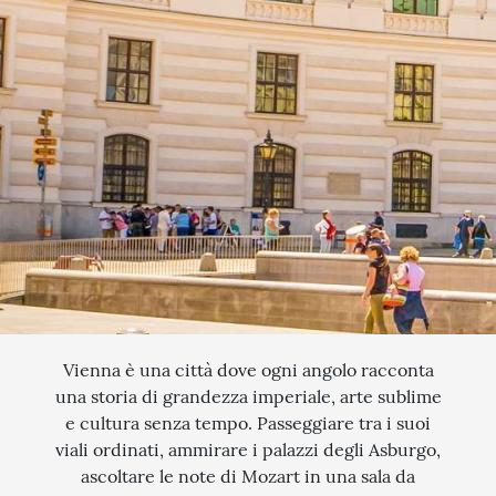
QUANDO VUOI PARTIRE?
SCEGLI LE DATE
INTERESSI
AGOSTO
QUALI SONO I TUOI INTERESSI?
FERRAGOSTO
MERCATINI DI NATALE
SETTEMBRE
NOVITA
CERCA IL TUO VIAGGIO
OTTOBRE
EXCLUSIVE
PONTE DI OGNISSANTI
SOGGIORNO CON ESCURSIONI
TOUR ESCORTED
TRATTI DI PASSEGGIATA
Vienna è una città dove ogni angolo racconta
una storia di grandezza imperiale, arte sublime
SCOPERTA
e cultura senza tempo. Passeggiare tra i suoi
viali ordinati, ammirare i palazzi degli Asburgo,
NATURA
ascoltare le note di Mozart in una sala da
I LUOGHI DELLO SPIRITO