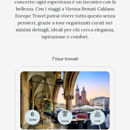
concerto: ogni esperienza è un incontro con la
bellezza. Con i viaggi a Vienna firmati Caldana
STORIA
Europe Travel potrai vivere tutto questo senza
CITTÀ
pensieri, grazie a tour organizzati curati nei
minimi dettagli, ideali per chi cerca eleganza,
EVENTI SPECIALI
ispirazione e comfort.
ARTE E CULTURA
7 tour trovati
6
GIORNI
STORIA
CITTÀ