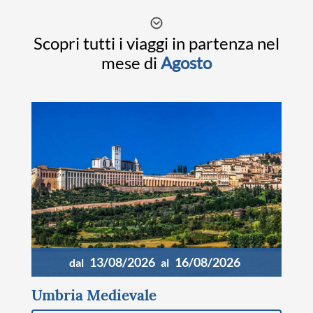
STORIA
Scopri tutti i viaggi in partenza nel
CITTÀ
mese di
Agosto
EVENTI SPECIALI
ARTE E CULTURA
13/08/2026
16/08/2026
dal
al
Umbria Medievale