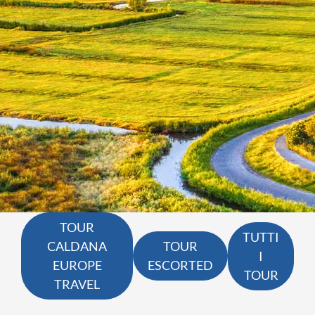
QUANDO VUOI PARTIRE?
SCEGLI LE DATE
INTERESSI
AGOSTO
QUALI SONO I TUOI INTERESSI?
FERRAGOSTO
MERCATINI DI NATALE
SETTEMBRE
NOVITA
CERCA
OTTOBRE
EXCLUSIVE
PONTE DI OGNISSANTI
SOGGIORNO CON ESCURSIONI
NOVEMBRE
TOUR ESCORTED
DICEMBRE
TOUR
TRATTI DI PASSEGGIATA
TUTTI
CALDANA
TOUR
I
SCOPERTA
EUROPE
ESCORTED
TOUR
TRAVEL
NATURA
I LUOGHI DELLO SPIRITO