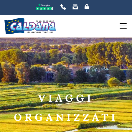
ORDINA PER:
PREZZO
da
a
VIAGGI
DESTINAZIONE
ORGANIZZATI
DATE