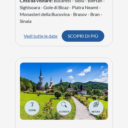
Città da visitare:
Bucarest - Sibiu - Biertan -
Sighisoara - Gole di Bicaz - Piatra Neamt -
Monasteri della Bucovina - Brasov - Bran -
Sinaia
Vedi tutte le date
SCOPRI DI PIÙ
7
GIORNI
SCOPERTA
NATURA