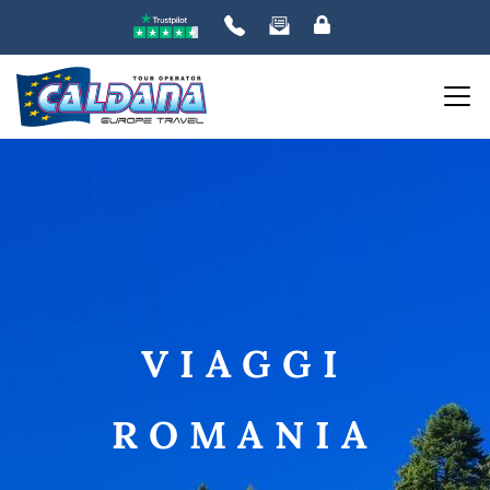
ORDINA PER:
PREZZO
da
a
VIAGGI
DESTINAZIONE
ROMANIA
DATE