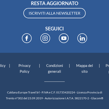
RESTA AGGIORNATO
ISCRIVITI ALLA NEWSLETTER
SEGUICI
|
|
|
|
licy
Privacy
Condizioni
Mappa del
P
Policy
generali
sito
Caldana Europe Travel Srl - P.IVA e C.F. 01735420224 - Licenza Provincia di
Trento n°302 del 23.09.2019 - Autorizzazione I.A.T.A. 3822170-2 -
Glacom®