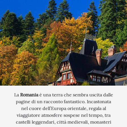
QUANDO VUOI PARTIRE?
SCEGLI LE DATE
INTERESSI
AGOSTO
QUALI SONO I TUOI INTERESSI?
FERRAGOSTO
MERCATINI DI NATALE
SETTEMBRE
NOVITA
CERCA IL TUO VIAGGIO
OTTOBRE
EXCLUSIVE
PONTE DI OGNISSANTI
SOGGIORNO CON ESCURSIONI
NOVEMBRE
TOUR ESCORTED
DICEMBRE
TRATTI DI PASSEGGIATA
La
Romania
è una terra che sembra uscita dalle
pagine di un racconto fantastico. Incastonata
SCOPERTA
nel cuore dell’Europa orientale, regala al
viaggiatore atmosfere sospese nel tempo, tra
NATURA
castelli leggendari, città medievali, monasteri
I LUOGHI DELLO SPIRITO