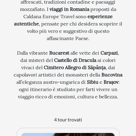
affrescati, tradizioni contadine e paesaggi
mozzafiato. I
viaggi in Romania
proposti da
STORIA
Caldana Europe Travel sono
esperienze
CITTÀ
autentiche
, pensate per chi desidera scoprire il
volto più vero e suggestivo di questo
EVENTI SPECIALI
affascinante Paese.
ARTE E CULTURA
Dalla vibrante
Bucarest
alle vette dei
Carpazi
,
dai misteri del
Castello di Dracula
ai colori
vivaci del
Cimitero Allegro di Săpânța
, dai
capolavori artistici dei monasteri della
Bucovina
all’eleganza austro-ungarica di
Sibiu
e
Brașov
:
ogni itinerario è studiato per farti vivere un
viaggio ricco di emozioni, cultura e bellezza.
4 tour trovati