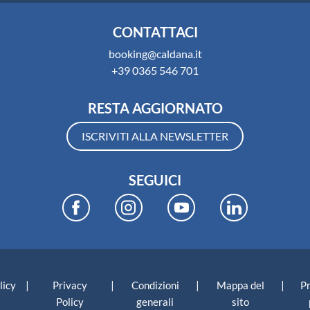
CONTATTACI
booking@caldana.it
+39 0365 546 701
RESTA AGGIORNATO
ISCRIVITI ALLA NEWSLETTER
SEGUICI
|
|
|
|
licy
Privacy
Condizioni
Mappa del
P
Policy
generali
sito