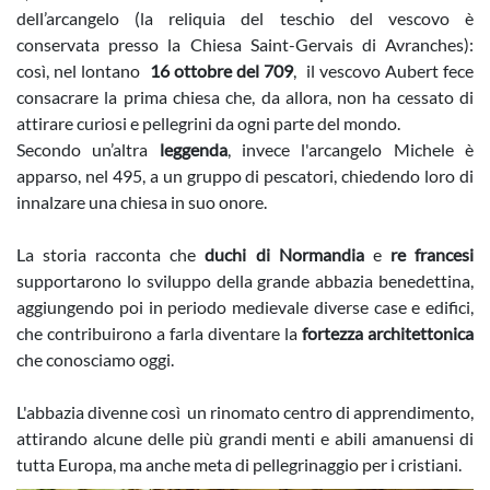
dell’arcangelo (la reliquia del teschio del vescovo è
conservata presso la Chiesa Saint-Gervais di Avranches):
così, nel lontano
16 ottobre del 709
, il vescovo Aubert fece
consacrare la prima chiesa che, da allora, non ha cessato di
attirare curiosi e pellegrini da ogni parte del mondo.
Secondo un’altra
leggenda
, invece l'arcangelo Michele è
apparso, nel 495, a un gruppo di pescatori, chiedendo loro di
innalzare una chiesa in suo onore.
La storia racconta che
duchi di Normandia
e
re francesi
supportarono lo sviluppo della grande abbazia benedettina,
aggiungendo poi in periodo medievale diverse case e edifici,
che contribuirono a farla diventare la
fortezza architettonica
che conosciamo oggi.
L'abbazia divenne così un rinomato centro di apprendimento,
attirando alcune delle più grandi menti e abili amanuensi di
tutta Europa, ma anche meta di pellegrinaggio per i cristiani.