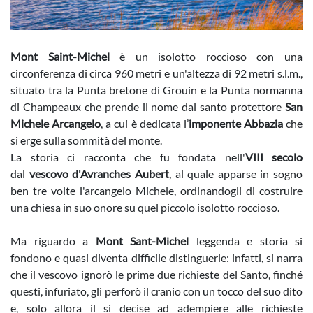
Mont Saint-Michel
è un isolotto roccioso con una
circonferenza di circa 960 metri e un'altezza di 92 metri s.l.m.,
situato tra la Punta bretone di Grouin e la Punta normanna
di Champeaux che prende il nome dal santo protettore
San
Michele Arcangelo
, a cui è dedicata l’
imponente Abbazia
che
si erge sulla sommità del monte.
La storia ci racconta che fu fondata nell'
VIII secolo
dal
vescovo d'Avranches Aubert
, al quale apparse in sogno
ben tre volte l'arcangelo Michele, ordinandogli di costruire
una chiesa in suo onore su quel piccolo isolotto roccioso.
Ma riguardo a
Mont Sant-Michel
leggenda e storia si
fondono e quasi diventa difficile distinguerle: infatti, si narra
che il vescovo ignorò le prime due richieste del Santo, finché
questi, infuriato, gli perforò il cranio con un tocco del suo dito
e, solo allora il si decise ad adempiere alle richieste