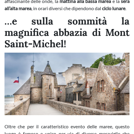
affascinante delle onde, la
mattina alla bassa marea
e la
sera
all’alta marea
, in orari diversi che dipendono dal
ciclo lunare
.
…e sulla sommità la
magnifica abbazia di Mont
Saint-Michel!
Oltre che per il caratteristico evento delle maree, questo
luogo è famoso e unico per via di diverse meraviglie che