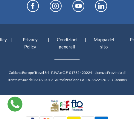
|
|
|
|
licy
Privacy
Condizioni
Mappa del
P
Policy
generali
sito
Caldana Europe Travel Srl - P.IVA e C.F. 01735420224 - Licenza Provincia di
Trento n°302 del 23.09.2019 - Autorizzazione I.A.T.A. 3822170-2 -
Glacom®
Informativa sulla raccolta