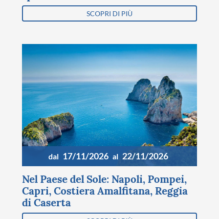
SCOPRI DI PIÙ
17/11/2026
22/11/2026
dal
al
Nel Paese del Sole: Napoli, Pompei,
Capri, Costiera Amalfitana, Reggia
di Caserta