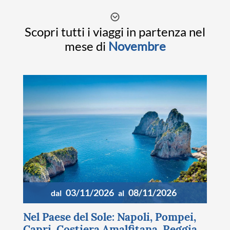
STORIA
Scopri tutti i viaggi in partenza nel
CITTÀ
mese di
Novembre
EVENTI SPECIALI
ARTE E CULTURA
03/11/2026
08/11/2026
dal
al
Nel Paese del Sole: Napoli, Pompei,
Capri, Costiera Amalfitana, Reggia