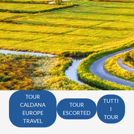
QUANDO VUOI PARTIRE?
SCEGLI LE DATE
INTERESSI
AGOSTO
QUALI SONO I TUOI INTERESSI?
FERRAGOSTO
MERCATINI DI NATALE
SETTEMBRE
NOVITA
CERCA
OTTOBRE
EXCLUSIVE
PONTE DI OGNISSANTI
SOGGIORNO CON ESCURSIONI
NOVEMBRE
TOUR ESCORTED
DICEMBRE
TOUR
TRATTI DI PASSEGGIATA
TUTTI
CALDANA
TOUR
I
SCOPERTA
EUROPE
ESCORTED
TOUR
TRAVEL
NATURA
I LUOGHI DELLO SPIRITO