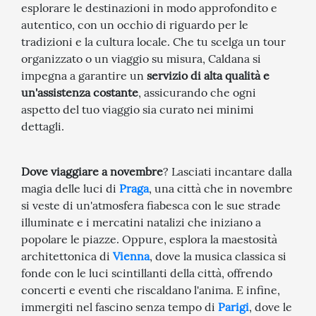
esplorare le destinazioni in modo approfondito e
autentico, con un occhio di riguardo per le
tradizioni e la cultura locale. Che tu scelga un tour
organizzato o un viaggio su misura, Caldana si
impegna a garantire un
servizio di alta qualità e
un'assistenza costante
, assicurando che ogni
aspetto del tuo viaggio sia curato nei minimi
dettagli.
Dove viaggiare a novembre
? Lasciati incantare dalla
magia delle luci di
Praga
, una città che in novembre
si veste di un'atmosfera fiabesca con le sue strade
illuminate e i mercatini natalizi che iniziano a
popolare le piazze. Oppure, esplora la maestosità
architettonica di
Vienna
, dove la musica classica si
fonde con le luci scintillanti della città, offrendo
concerti e eventi che riscaldano l'anima. E infine,
immergiti nel fascino senza tempo di
Parigi
, dove le