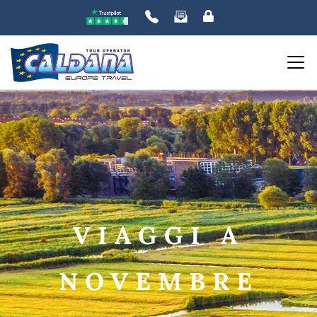
ORDINA PER:
PREZZO
da
a
VIAGGI A
DESTINAZIONE
NOVEMBRE
DATE