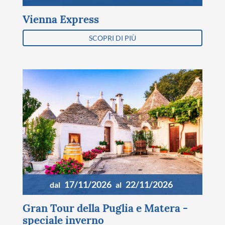
Vienna Express
SCOPRI DI PIÙ
17/11/2026
22/11/2026
dal
al
Gran Tour della Puglia e Matera -
speciale inverno