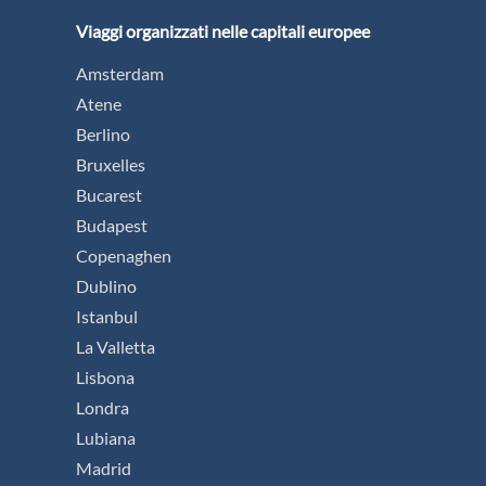
Viaggi organizzati nelle capitali europee
Amsterdam
Atene
Berlino
Bruxelles
Bucarest
Budapest
Copenaghen
Dublino
Istanbul
La Valletta
Lisbona
Londra
Lubiana
Madrid