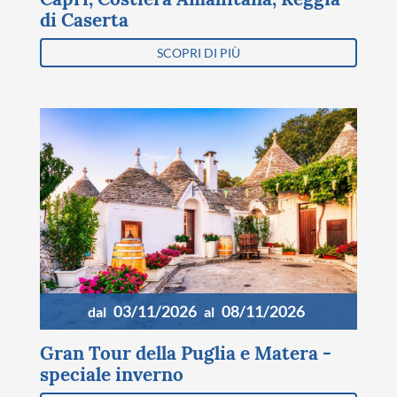
di Caserta
SCOPRI DI PIÙ
03/11/2026
08/11/2026
dal
al
Gran Tour della Puglia e Matera -
speciale inverno