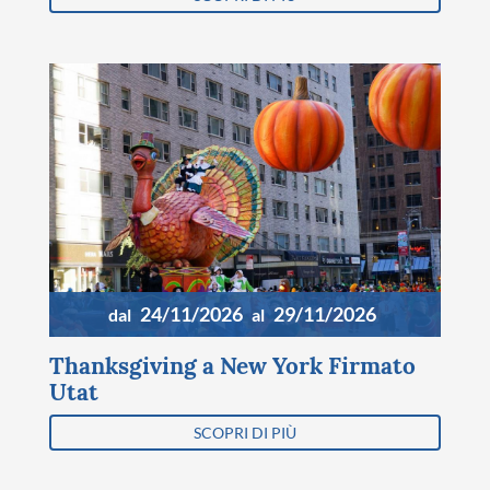
24/11/2026
29/11/2026
dal
al
Thanksgiving a New York Firmato
Utat
SCOPRI DI PIÙ