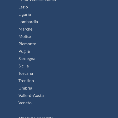
Lazio
Liguria
Lombardia
Marche
Molise
Piemonte
Puglia
Sardegna
Sicilia
Toscana
Trentino
Umbria
Valle-d-Aosta
Veneto