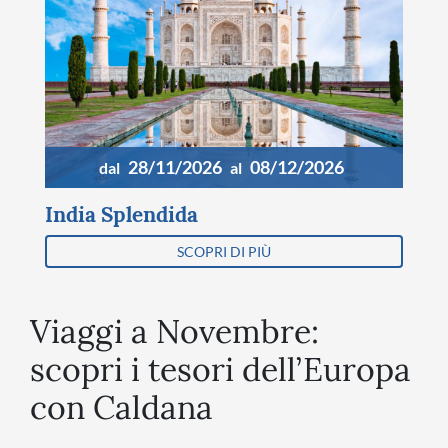
28/11/2026
08/12/2026
dal
al
India Splendida
SCOPRI DI PIÙ
Viaggi a Novembre:
scopri i tesori dell’Europa
con Caldana