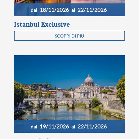
18/11/2026
22/11/2026
dal
al
Istanbul Exclusive
SCOPRI DI PIÙ
19/11/2026
22/11/2026
dal
al