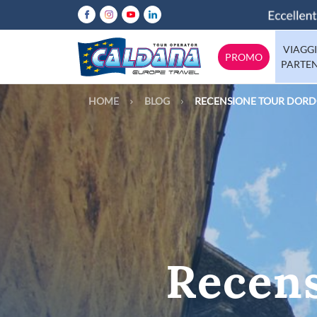
VIAGGI
PROMO
PARTE
HOME
BLOG
RECENSIONE TOUR DORDO
Abruzzo
Italia
Calabria
Emilia-Rom
Europa
Lazio
Mondo
Lombardia
Molise
Tutte le destinazioni
Puglia
Sicilia
Recen
Trentino
Valle-d-Aos