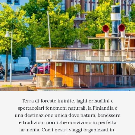
QUANDO VUOI PARTIRE?
SCEGLI LE DATE
INTERESSI
AGOSTO
QUALI SONO I TUOI INTERESSI?
FERRAGOSTO
MERCATINI DI NATALE
SETTEMBRE
NOVITA
CERCA IL TUO VIAGGIO
OTTOBRE
EXCLUSIVE
PONTE DI OGNISSANTI
SOGGIORNO CON ESCURSIONI
TOUR ESCORTED
TRATTI DI PASSEGGIATA
Terra di foreste infinite, laghi cristallini e
spettacolari fenomeni naturali, la Finlandia è
SCOPERTA
una destinazione unica dove natura, benessere
e tradizioni nordiche convivono in perfetta
NATURA
armonia. Con i nostri viaggi organizzati in
I LUOGHI DELLO SPIRITO