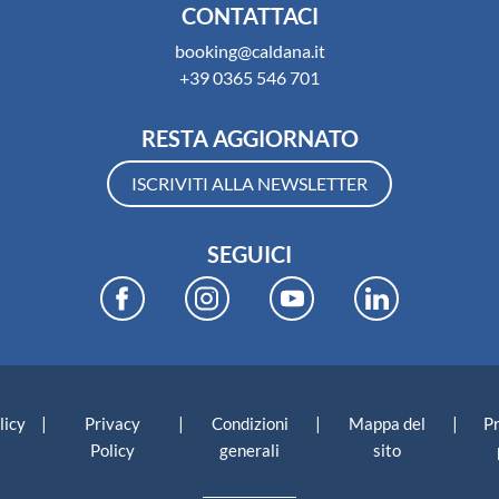
CONTATTACI
booking@caldana.it
+39 0365 546 701
RESTA AGGIORNATO
ISCRIVITI ALLA NEWSLETTER
SEGUICI
|
|
|
|
licy
Privacy
Condizioni
Mappa del
P
Policy
generali
sito