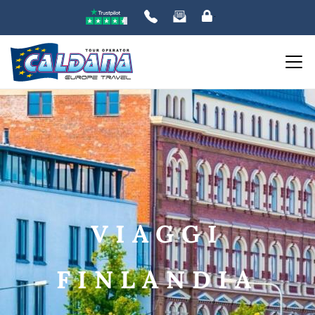
ORDINA PER:
PREZZO
da
a
VIAGGI
DESTINAZIONE
FINLANDIA
DATE