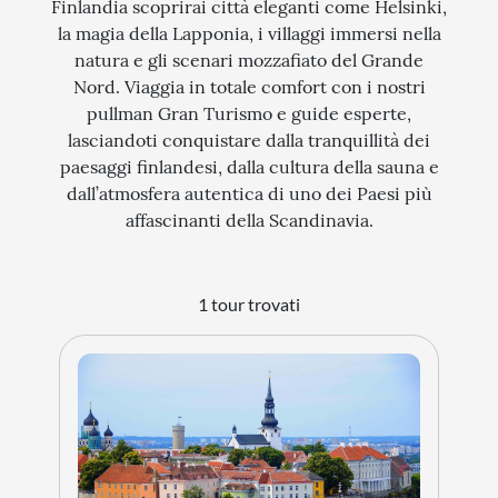
Finlandia scoprirai città eleganti come Helsinki,
la magia della Lapponia, i villaggi immersi nella
STORIA
natura e gli scenari mozzafiato del Grande
CITTÀ
Nord. Viaggia in totale comfort con i nostri
pullman Gran Turismo e guide esperte,
EVENTI SPECIALI
lasciandoti conquistare dalla tranquillità dei
ARTE E CULTURA
paesaggi finlandesi, dalla cultura della sauna e
dall’atmosfera autentica di uno dei Paesi più
affascinanti della Scandinavia.
1 tour trovati