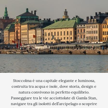
QUANDO VUOI PARTIRE?
SCEGLI LE DATE
INTERESSI
AGOSTO
QUALI SONO I TUOI INTERESSI?
FERRAGOSTO
MERCATINI DI NATALE
SETTEMBRE
NOVITA
CERCA IL TUO VIAGGIO
OTTOBRE
EXCLUSIVE
PONTE DI OGNISSANTI
SOGGIORNO CON ESCURSIONI
NOVEMBRE
TOUR ESCORTED
DICEMBRE
TRATTI DI PASSEGGIATA
Stoccolma è una capitale elegante e luminosa,
costruita tra acqua e isole, dove storia, design e
SCOPERTA
natura convivono in perfetto equilibrio.
Passeggiare tra le vie acciottolate di Gamla Stan,
NATURA
navigare tra gli isolotti dell’arcipelago o scoprire
I LUOGHI DELLO SPIRITO