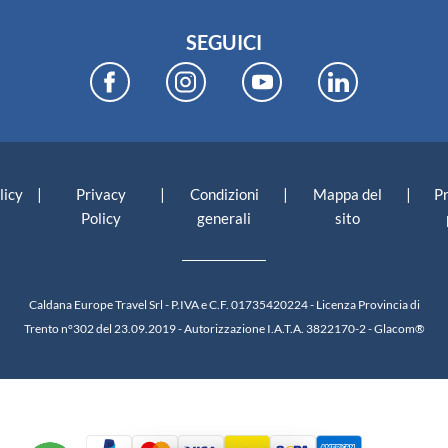
SEGUICI
|
|
|
|
licy
Privacy
Condizioni
Mappa del
P
Policy
generali
sito
Caldana Europe Travel Srl - P.IVA e C.F. 01735420224 - Licenza Provincia di
Trento n°302 del 23.09.2019 - Autorizzazione I.A.T.A. 3822170-2 -
Glacom®