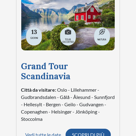
13
GIORNI
TOUR
NATURA
ESCORTED
Grand Tour
Scandinavia
Città da visitare:
Oslo - Lillehammer -
Gudbrandsdalen - Gålå - Ålesund - Sunnfjord
- Hellesylt - Bergen - Geilo - Gudvangen -
Copenaghen - Helsingør - Jönköping -
Stoccolma
Vedi tutte le date
SCOPRI DI PIÙ