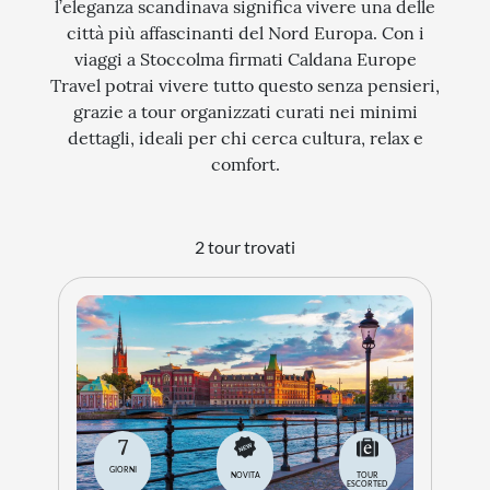
l’eleganza scandinava significa vivere una delle
città più affascinanti del Nord Europa. Con i
STORIA
viaggi a Stoccolma firmati Caldana Europe
CITTÀ
Travel potrai vivere tutto questo senza pensieri,
grazie a tour organizzati curati nei minimi
EVENTI SPECIALI
dettagli, ideali per chi cerca cultura, relax e
ARTE E CULTURA
comfort.
2 tour trovati
7
GIORNI
NOVITA
TOUR
ESCORTED