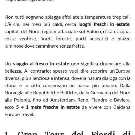
Non tutti sognano spiagge affollate e temperature tropicali.
C’è chi, nei mesi più caldi, cerca
luoghi freschi in estate
:
capitali del Nord, regioni affacciate sul Baltico, città d’acqua,
coste ventose, fiordi, foreste, porti anseatici e piazze
luminose dove camminare senza fretta.
Un
viaggio al fresco in estate
non significa rinunciare alla
bellezza. Al contrario: spesso vuol dire scoprire un’Europa
diversa, più silenziosa e intensa, dove la natura dialoga con la
storia e le città conservano un passo più umano. Dalla
Norvegia alle Repubbliche Baltiche, dalla Germania del Nord
alla Polonia, fino ad Amsterdam, Reno, Fiandre e Baviera,
ecco
5 + 1 mete fresche in estate
da vivere con Caldana
Europe Travel.
1. Gran Tour dei Fiordi di