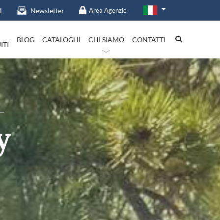
1
Newsletter
Area Agenzie
BLOG
CATALOGHI
CHI SIAMO
CONTATTI
ITI
talia in evidenza
y
Lazio