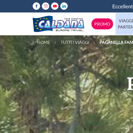
VIAGGI
PROMO
PARTE
HOME
TUTTI I VIAGGI
PAGANELLA FAM
Abruzzo
Italia
Calabria
Emilia-Rom
Europa
Lazio
Mondo
Lombardia
Molise
Tutte le destinazioni
Puglia
Sicilia
Trentino
Valle-d-Aos