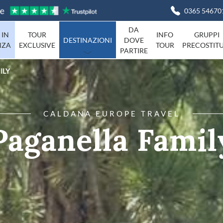
0365 54670
DA
 IN
TOUR
INFO
GRUPPI
DESTINAZIONI
DOVE
NZA
EXCLUSIVE
TOUR
PRECOSTITU
PARTIRE
ILY
Basilicata
Viaggi in I
Campania
agna
Friuli-Venezia-Giulia
CALDANA EUROPE TRAVEL
Liguria
Paganella Famil
Marche
Piemonte
Campania
Sardegna
Toscana
Umbria
ta
Veneto