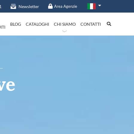
1
Newsletter
Area Agenzie
BLOG
CATALOGHI
CHI SIAMO
CONTATTI
ITI
talia in evidenza
ve
Lazio