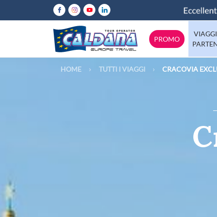
VIAGGI
PROMO
PARTE
HOME
TUTTI I VIAGGI
CRACOVIA EXCL
Abruzzo
Italia
Calabria
Emilia-Rom
Europa
Lazio
C
Mondo
Lombardia
Molise
Tutte le destinazioni
Puglia
Sicilia
Trentino
Valle-d-Aos