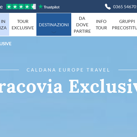
0365 54670
DA
 IN
TOUR
INFO
GRUPPI
DESTINAZIONI
DOVE
NZA
EXCLUSIVE
TOUR
PRECOSTITU
PARTIRE
USIVE
Basilicata
Viaggi in I
Campania
agna
Friuli-Venezia-Giulia
CALDANA EUROPE TRAVEL
Liguria
racovia Exclusi
Marche
Piemonte
Campania
Sardegna
Toscana
Umbria
ta
Veneto