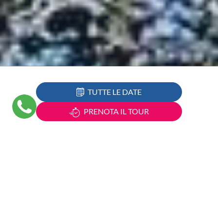
TUTTE LE DATE
PRENOTA IL TOUR
Città da visitare:
Madonna di Campiglio - Val di Sole -
Valle dell'Adige - Val di Fiemme - Val di Fassa - Passo
Sella - Passo Pordoi - Trento - Rovereto
Prossima partenza:
Durata: