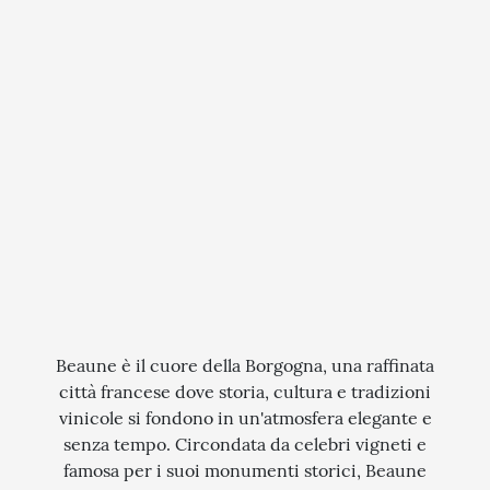
QUANDO VUOI PARTIRE?
SCEGLI LE DATE
INTERESSI
AGOSTO
QUALI SONO I TUOI INTERESSI?
FERRAGOSTO
MERCATINI DI NATALE
SETTEMBRE
NOVITA
CERCA IL TUO VIAGGIO
OTTOBRE
EXCLUSIVE
PONTE DI OGNISSANTI
SOGGIORNO CON ESCURSIONI
TOUR ESCORTED
TRATTI DI PASSEGGIATA
Beaune è il cuore della Borgogna, una raffinata
città francese dove storia, cultura e tradizioni
SCOPERTA
vinicole si fondono in un'atmosfera elegante e
senza tempo. Circondata da celebri vigneti e
NATURA
famosa per i suoi monumenti storici, Beaune
I LUOGHI DELLO SPIRITO