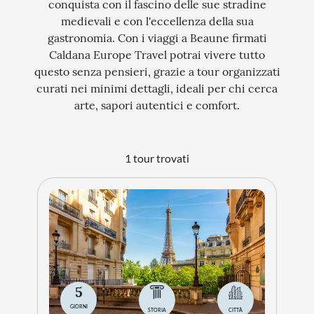
conquista con il fascino delle sue stradine
medievali e con l'eccellenza della sua
STORIA
gastronomia. Con i viaggi a Beaune firmati
CITTÀ
Caldana Europe Travel potrai vivere tutto
questo senza pensieri, grazie a tour organizzati
EVENTI SPECIALI
curati nei minimi dettagli, ideali per chi cerca
ARTE E CULTURA
arte, sapori autentici e comfort.
1 tour trovati
5
GIORNI
STORIA
CITTÀ