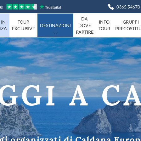
0365 54670
DA
 IN
TOUR
INFO
GRUPPI
DESTINAZIONI
DOVE
NZA
EXCLUSIVE
TOUR
PRECOSTITU
PARTIRE
Basilicata
Viaggi in I
Campania
agna
Friuli-Venezia-Giulia
Liguria
GGI A C
Marche
Piemonte
Campania
Sardegna
Toscana
Umbria
ta
Veneto
ggi organizzati di Caldana Euro