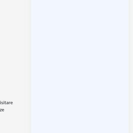
isitare
zze