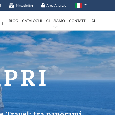
1
Newsletter
Area Agenzie
BLOG
CATALOGHI
CHI SIAMO
CONTATTI
ITI
talia in evidenza
APRI
Lazio
pe Travel: tra panorami