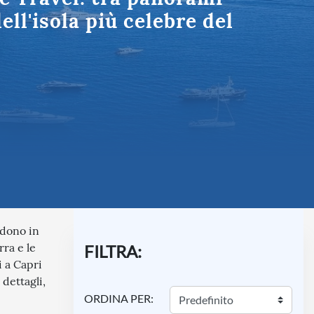
Umbria
ll'isola più celebre del
ndono in
rra e le
FILTRA:
i a Capri
dettagli,
ORDINA PER: