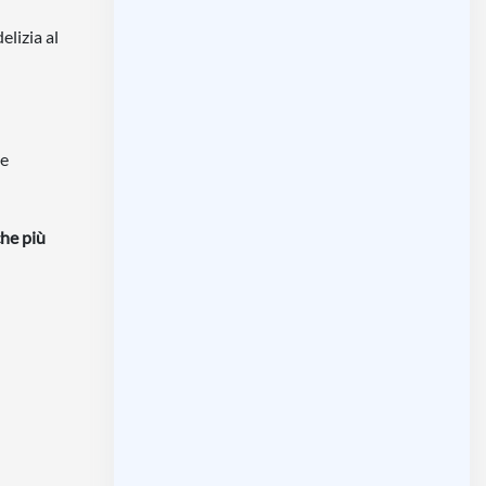
elizia al
te
che più