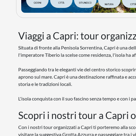
GIORNI
CITTÀ
SITI UNESCO
NATURA
CITT
Viaggi a Capri: tour organizz
Situata di fronte alla Penisola Sorrentina, Capri è una d
l'imperatore Tiberio la scelse come residenza, l'isola ha af
Passeggiando tra le eleganti vie del centro storico scoprir
aprono sul mare. Capri è una destinazione raffinata e ac
storia e le tradizioni locali.
L'isola conquista con il suo fascino senza tempo e con i p
Scopri i nostri tour a Capri 
Con i nostri tour organizzati a Capri ti porteremo alla scop
visitare la suggestiva Grotta Azzurra e passeggiare tra i vi