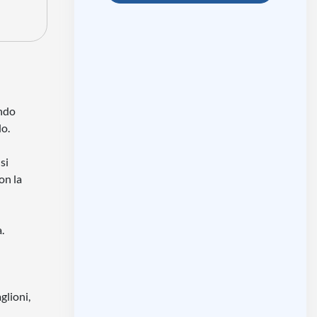
ando
do.
si
on la
.
glioni,