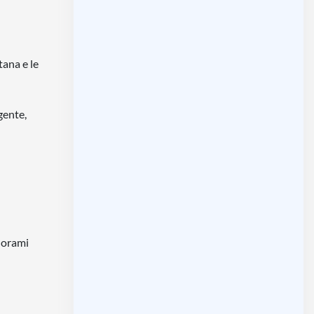
tana e le
gente,
anorami