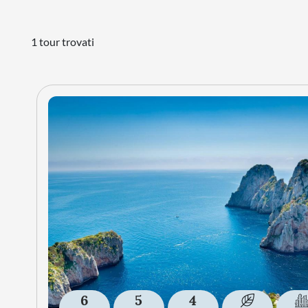
1 tour trovati
6
5
4