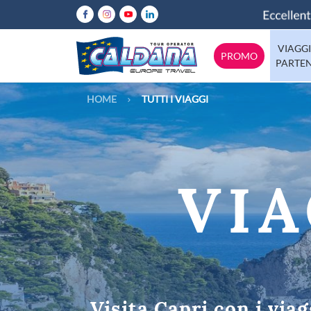
VIAGGI
PROMO
PARTE
HOME
TUTTI I VIAGGI
Abruzzo
Italia
Calabria
Emilia-Rom
Europa
Lazio
VIA
Mondo
Lombardia
Molise
Tutte le destinazioni
Puglia
Sicilia
Trentino
Valle-d-Aos
Visita Capri con i via