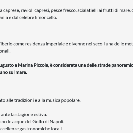
prese, ravioli capresi, pesce fresco, scialatielli ai frutti di mare, d
nia e dal celebre limoncello.
e Tiberio come residenza imperiale e divenne nei secoli una delle me
onali.
i Augusto a Marina Piccola, è considerata una delle strade panorami
iano sul mare.
ato alle tradizioni e alla musica popolare.
rante la stagione estiva.
ano le acque del Golfo di Napoli.
 eccellenze gastronomiche locali.