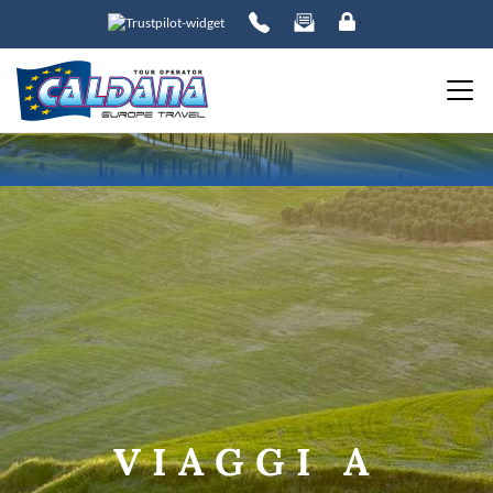
ORDINA PER:
PREZZO
da
a
DESTINAZIONE
VIAGGI A
DATE