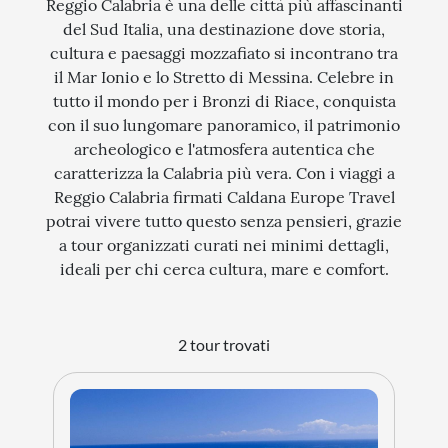
Reggio Calabria è una delle città più affascinanti
del Sud Italia, una destinazione dove storia,
STORIA
cultura e paesaggi mozzafiato si incontrano tra
CITTÀ
il Mar Ionio e lo Stretto di Messina. Celebre in
tutto il mondo per i Bronzi di Riace, conquista
EVENTI SPECIALI
con il suo lungomare panoramico, il patrimonio
archeologico e l'atmosfera autentica che
ARTE E CULTURA
caratterizza la Calabria più vera. Con i viaggi a
Reggio Calabria firmati Caldana Europe Travel
potrai vivere tutto questo senza pensieri, grazie
a tour organizzati curati nei minimi dettagli,
ideali per chi cerca cultura, mare e comfort.
2 tour trovati