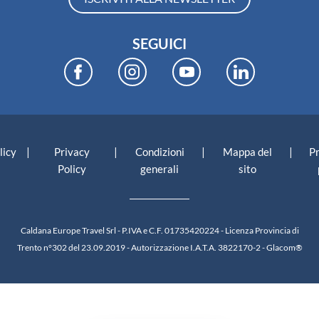
SEGUICI
|
|
|
|
licy
Privacy
Condizioni
Mappa del
P
Policy
generali
sito
Caldana Europe Travel Srl - P.IVA e C.F. 01735420224 - Licenza Provincia di
Trento n°302 del 23.09.2019 - Autorizzazione I.A.T.A. 3822170-2 -
Glacom®