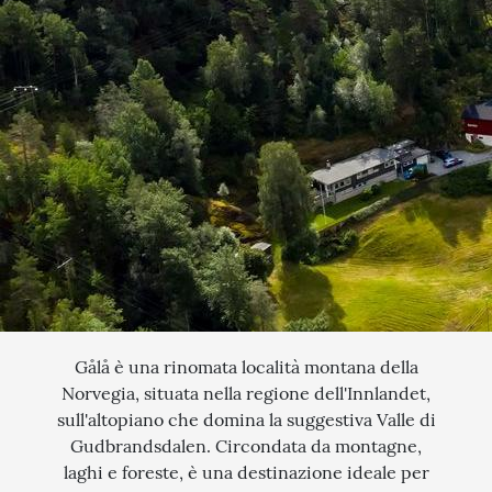
QUANDO VUOI PARTIRE?
SCEGLI LE DATE
INTERESSI
AGOSTO
QUALI SONO I TUOI INTERESSI?
FERRAGOSTO
MERCATINI DI NATALE
SETTEMBRE
NOVITA
CERCA IL TUO VIAGGIO
OTTOBRE
EXCLUSIVE
PONTE DI OGNISSANTI
SOGGIORNO CON ESCURSIONI
NOVEMBRE
TOUR ESCORTED
DICEMBRE
TRATTI DI PASSEGGIATA
Gålå è una rinomata località montana della
Norvegia, situata nella regione dell'Innlandet,
SCOPERTA
sull'altopiano che domina la suggestiva Valle di
Gudbrandsdalen. Circondata da montagne,
NATURA
laghi e foreste, è una destinazione ideale per
I LUOGHI DELLO SPIRITO