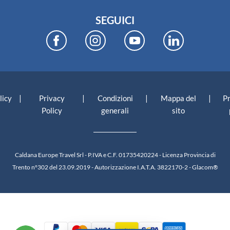
SEGUICI
|
|
|
|
licy
Privacy
Condizioni
Mappa del
P
Policy
generali
sito
Caldana Europe Travel Srl - P.IVA e C.F. 01735420224 - Licenza Provincia di
Trento n°302 del 23.09.2019 - Autorizzazione I.A.T.A. 3822170-2 -
Glacom®