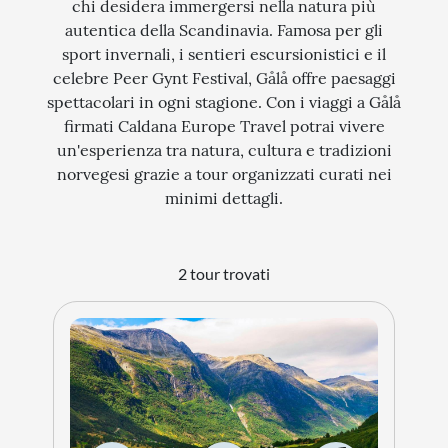
chi desidera immergersi nella natura più
autentica della Scandinavia. Famosa per gli
STORIA
sport invernali, i sentieri escursionistici e il
CITTÀ
celebre Peer Gynt Festival, Gålå offre paesaggi
spettacolari in ogni stagione. Con i viaggi a Gålå
EVENTI SPECIALI
firmati Caldana Europe Travel potrai vivere
ARTE E CULTURA
un'esperienza tra natura, cultura e tradizioni
norvegesi grazie a tour organizzati curati nei
minimi dettagli.
2 tour trovati