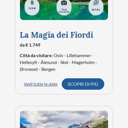
8
GIORNI
TOUR
NATURA
ESCORTED
La Magia dei Fiordi
da € 1.749
Città da visitare:
Oslo - Lillehammer -
Hellesylt - Ålesund - Skei - Magerholm -
Ørsneset - Bergen
Vedi tutte le date
SCOPRI DI PIÙ