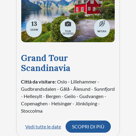
13
GIORNI
TOUR
NATURA
ESCORTED
Grand Tour
Scandinavia
Città da visitare:
Oslo - Lillehammer -
Gudbrandsdalen - Gålå - Ålesund - Sunnfjord
- Hellesylt - Bergen - Geilo - Gudvangen -
Copenaghen - Helsingør - Jönköping -
Stoccolma
Vedi tutte le date
SCOPRI DI PIÙ