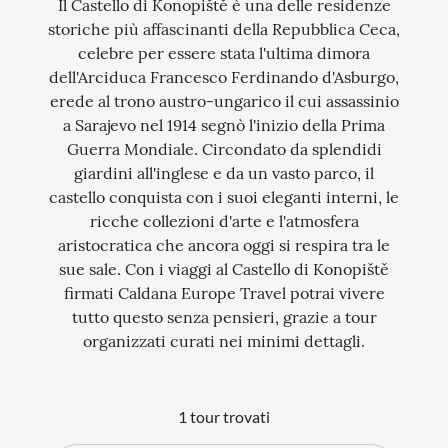
Il Castello di Konopiště è una delle residenze
storiche più affascinanti della Repubblica Ceca,
STORIA
celebre per essere stata l'ultima dimora
CITTÀ
dell'Arciduca Francesco Ferdinando d'Asburgo,
erede al trono austro-ungarico il cui assassinio
EVENTI SPECIALI
a Sarajevo nel 1914 segnò l'inizio della Prima
Guerra Mondiale. Circondato da splendidi
ARTE E CULTURA
giardini all'inglese e da un vasto parco, il
castello conquista con i suoi eleganti interni, le
ricche collezioni d'arte e l'atmosfera
aristocratica che ancora oggi si respira tra le
sue sale. Con i viaggi al Castello di Konopiště
firmati Caldana Europe Travel potrai vivere
tutto questo senza pensieri, grazie a tour
organizzati curati nei minimi dettagli.
1 tour trovati