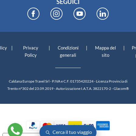
SEGUICI
|
|
|
|
licy
Privacy
Condizioni
Mappa del
P
Policy
generali
sito
Caldana Europe Travel Srl - P.IVA e C.F. 01735420224 - Licenza Provincia di
Trento n°302 del 23.09.2019 - Autorizzazione I.A.T.A. 3822170-2 -
Glacom®
Cerca il tuo viaggio