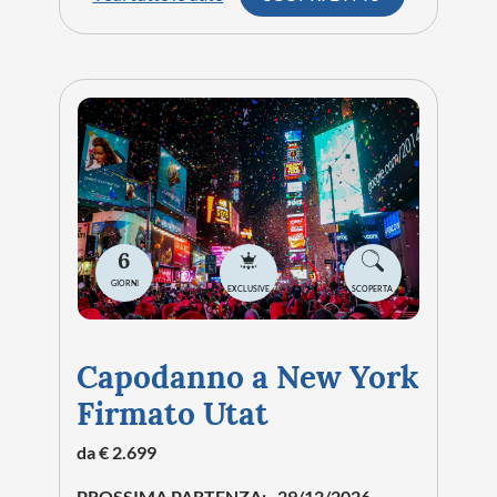
6
GIORNI
EXCLUSIVE
SCOPERTA
Capodanno a New York
Firmato Utat
da € 2.699
PROSSIMA PARTENZA:
29/12/2026