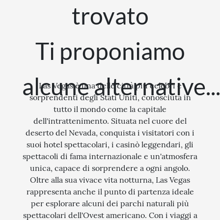
trovato
STORIA
CITTÀ
Ti proponiamo
EVENTI SPECIALI
ARTE E CULTURA
alcune alternative..
Las Vegas è una delle città più celebri e
sorprendenti degli Stati Uniti, conosciuta in
tutto il mondo come la capitale
dell'intrattenimento. Situata nel cuore del
deserto del Nevada, conquista i visitatori con i
suoi hotel spettacolari, i casinò leggendari, gli
spettacoli di fama internazionale e un'atmosfera
unica, capace di sorprendere a ogni angolo.
Oltre alla sua vivace vita notturna, Las Vegas
rappresenta anche il punto di partenza ideale
per esplorare alcuni dei parchi naturali più
spettacolari dell'Ovest americano. Con i viaggi a