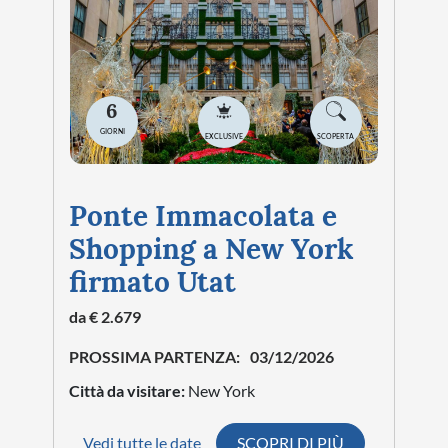
6
GIORNI
EXCLUSIVE
SCOPERTA
Ponte Immacolata e
Shopping a New York
firmato Utat
da € 2.679
PROSSIMA PARTENZA:
03/12/2026
Città da visitare:
New York
Vedi tutte le date
SCOPRI DI PIÙ