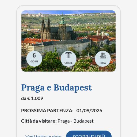
6
GIORNI
STORIA
CITTÀ
Praga e Budapest
da € 1.009
PROSSIMA PARTENZA:
01/09/2026
Città da visitare:
Praga - Budapest
Vedi tutte le date
SCOPRI DI PIÙ