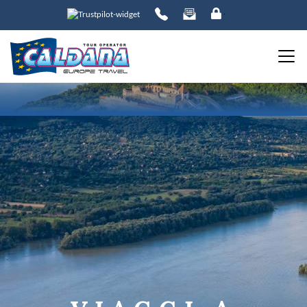
ORDINA PER:
PREZZO
da
a
DESTINAZIONE
DATE