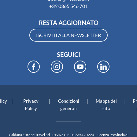
+39 0365 546 701
RESTA AGGIORNATO
ISCRIVITI ALLA NEWSLETTER
SEGUICI
|
|
|
|
licy
Privacy
Condizioni
Mappa del
P
Policy
generali
sito
Caldana Europe Travel Srl - P.IVA e C.F. 01735420224 - Licenza Provincia di