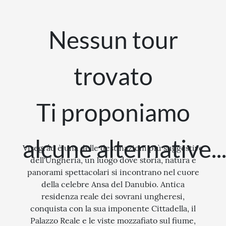
STORIA
Nessun tour
CITTÀ
EVENTI SPECIALI
trovato
ARTE E CULTURA
Ti proponiamo
alcune alternative..
Visegrád è una delle destinazioni più suggestive
dell'Ungheria, un luogo dove storia, natura e
panorami spettacolari si incontrano nel cuore
della celebre Ansa del Danubio. Antica
residenza reale dei sovrani ungheresi,
conquista con la sua imponente Cittadella, il
Palazzo Reale e le viste mozzafiato sul fiume,