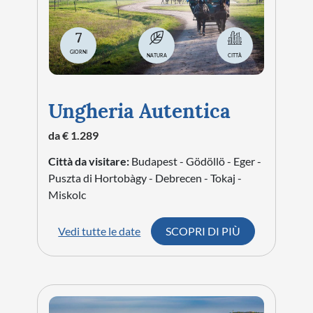
7
GIORNI
NATURA
CITTÀ
Ungheria Autentica
da € 1.289
Città da visitare:
Budapest - Gödöllö - Eger -
Puszta di Hortobàgy - Debrecen - Tokaj -
Miskolc
Vedi tutte le date
SCOPRI DI PIÙ