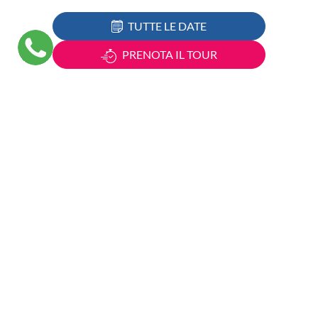
TUTTE LE DATE
PRENOTA IL TOUR
Città da visitare:
Prossima partenza:
Durata:
A partire da:
Formule di viaggio: