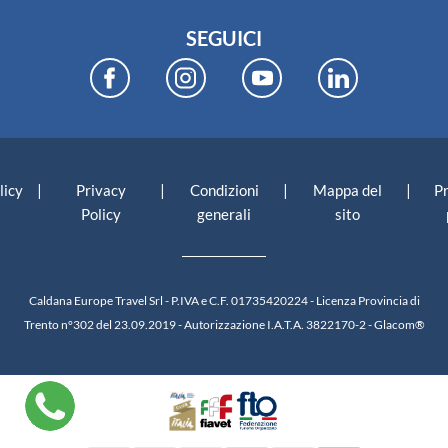
SEGUICI
|
|
|
|
licy
Privacy
Condizioni
Mappa del
P
Policy
generali
sito
Caldana Europe Travel Srl - P.IVA e C.F. 01735420224 - Licenza Provincia di
Trento n°302 del 23.09.2019 - Autorizzazione I.A.T.A. 3822170-2 -
Glacom®