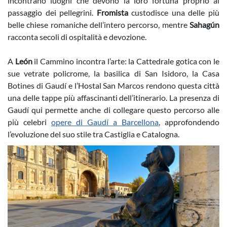
incontrano luoghi che devono la loro fortuna proprio al
passaggio dei pellegrini.
Fromista
custodisce una delle più
belle chiese romaniche dell’intero percorso, mentre
Sahagún
racconta secoli di ospitalità e devozione.
A
León
il Cammino incontra l’arte: la Cattedrale gotica con le
sue vetrate policrome, la basilica di San Isidoro, la Casa
Botines di Gaudí e l’Hostal San Marcos rendono questa città
una delle tappe più affascinanti dell’itinerario. La presenza di
Gaudí qui permette anche di collegare questo percorso alle
più celebri
opere di Gaudí a Barcellona
, approfondendo
l’evoluzione del suo stile tra Castiglia e Catalogna.