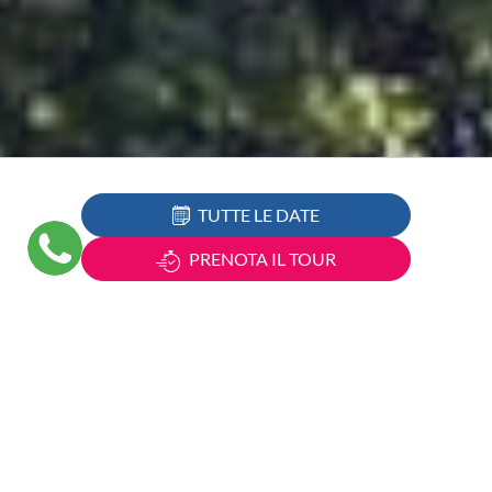
TUTTE LE DATE
PRENOTA IL TOUR
Città da visitare:
Leopoli - Kiev
Prossima partenza:
Durata:
A partire da: