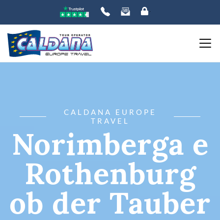
CALDANA EUROPE
TRAVEL
Norimberga e
Rothenburg
ob der Tauber