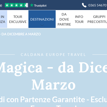
0365 54670
DA
 IN
TOUR
INFO
GRUPPI
DESTINAZIONI
DOVE
NZA
EXCLUSIVE
TOUR
PRECOSTITU
PARTIRE
- DA DICEMBRE A MARZO
Basilicata
Viaggi in I
Campania
agna
Friuli-Venezia-Giulia
CALDANA EUROPE TRAVEL
Liguria
Magica - da Dic
Marche
Piemonte
Campania
Marzo
Sardegna
Toscana
Umbria
di con Partenze Garantite - Escl
ta
Veneto