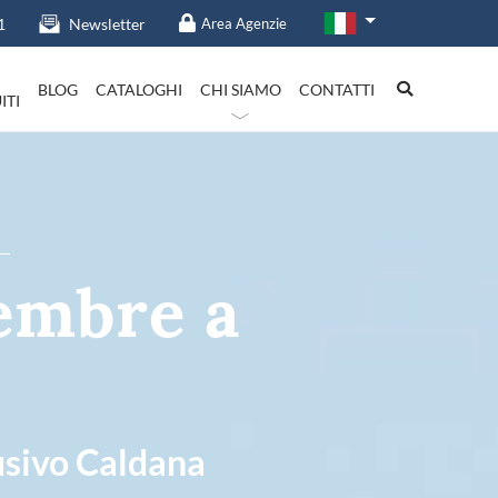
1
Newsletter
Area Agenzie
BLOG
CATALOGHI
CHI SIAMO
CONTATTI
ITI
talia in evidenza
embre a
Lazio
usivo Caldana