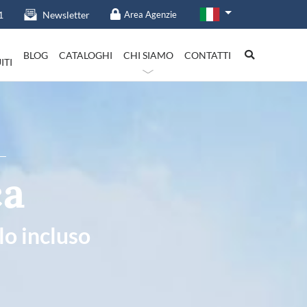
1
Newsletter
Area Agenzie
BLOG
CATALOGHI
CHI SIAMO
CONTATTI
ITI
talia in evidenza
ca
Lazio
lo incluso