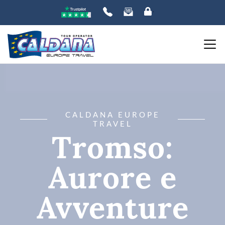
CALDANA EUROPE
TRAVEL
Tromso:
Aurore e
Avventure