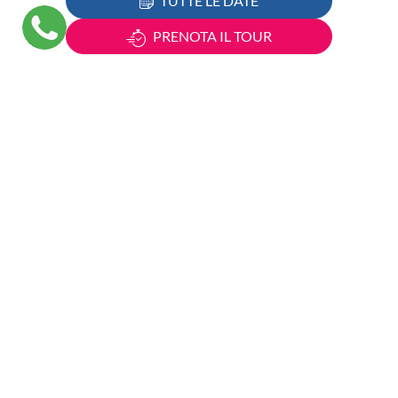
TUTTE LE DATE
PRENOTA IL TOUR
Città da visitare:
Prossima partenza:
Durata:
A partire da:
Formule di viaggio:
NATURA
CITTÀ
ARTE E
CULTURA