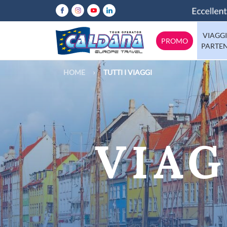
VIAGGI
PROMO
PARTE
HOME
TUTTI I VIAGGI
Abruzzo
Italia
Calabria
Emilia-Rom
Europa
Lazio
Mondo
Lombardia
VIAG
Molise
Tutte le destinazioni
Puglia
Sicilia
Trentino
Valle-d-Aos