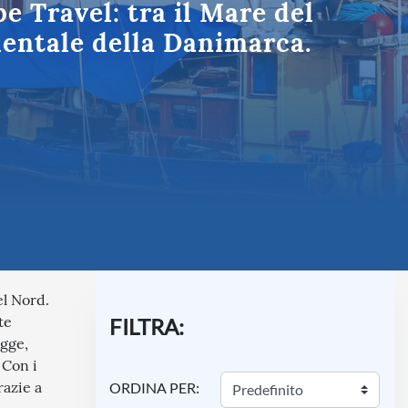
e Travel: tra il Mare del
Umbria
dentale della Danimarca.
el Nord.
te
FILTRA:
agge,
 Con i
razie a
ORDINA PER: