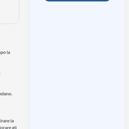
opo la
è
ondano.
irare la
orare gli