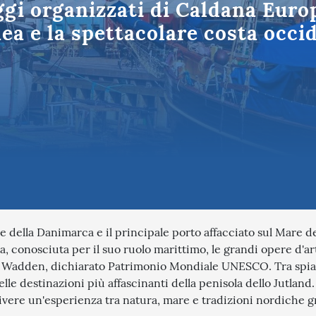
ggi organizzati di Caldana Europ
Puglia
tinazioni in Italia
a e la spettacolare costa occi
le della Danimarca e il principale porto affacciato sul Mare d
, conosciuta per il suo ruolo marittimo, le grandi opere d'ar
 di Wadden, dichiarato Patrimonio Mondiale UNESCO. Tra spi
le destinazioni più affascinanti della penisola dello Jutland.
vivere un'esperienza tra natura, mare e tradizioni nordiche g