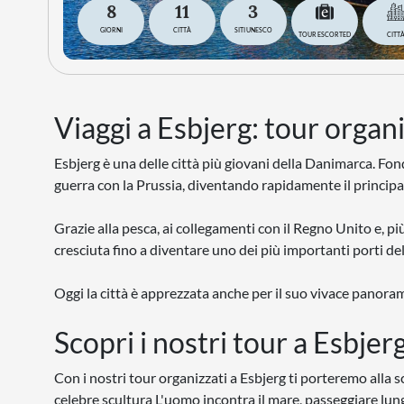
8
11
3
GIORNI
CITTÀ
SITI UNESCO
TOUR ESCORTED
CITT
Viaggi a Esbjerg: tour organi
Esbjerg è una delle città più giovani della Danimarca. Fon
guerra con la Prussia, diventando rapidamente il princip
Grazie alla pesca, ai collegamenti con il Regno Unito e, pi
cresciuta fino a diventare uno dei più importanti porti d
Oggi la città è apprezzata anche per il suo vivace panorama
Scopri i nostri tour a Esbjer
Con i nostri tour organizzati a Esbjerg ti porteremo alla s
celebre scultura L'uomo incontra il mare, passeggiare lungo