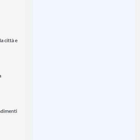
a città e
a
ndimenti