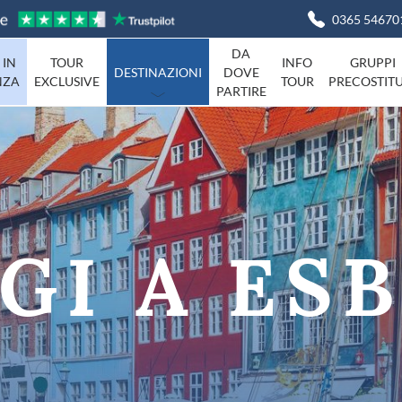
0365 54670
DA
 IN
TOUR
INFO
GRUPPI
DESTINAZIONI
DOVE
NZA
EXCLUSIVE
TOUR
PRECOSTITU
PARTIRE
Basilicata
Viaggi in I
Campania
agna
Friuli-Venezia-Giulia
Liguria
Marche
GI A ES
Piemonte
Campania
Sardegna
Toscana
Umbria
ta
Veneto