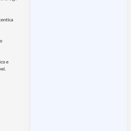
tentica
co
ico e
el.