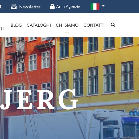
1
Newsletter
Area Agenzie
BLOG
CATALOGHI
CHI SIAMO
CONTATTI
ITI
talia in evidenza
BJERG
Lazio