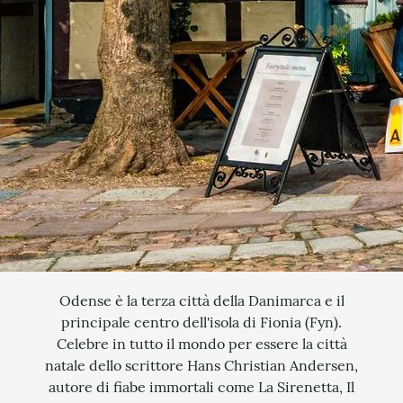
QUANDO VUOI PARTIRE?
SCEGLI LE DATE
INTERESSI
AGOSTO
QUALI SONO I TUOI INTERESSI?
FERRAGOSTO
MERCATINI DI NATALE
SETTEMBRE
NOVITA
CERCA IL TUO VIAGGIO
OTTOBRE
EXCLUSIVE
PONTE DI OGNISSANTI
SOGGIORNO CON ESCURSIONI
NOVEMBRE
TOUR ESCORTED
DICEMBRE
TRATTI DI PASSEGGIATA
Odense è la terza città della Danimarca e il
principale centro dell'isola di Fionia (Fyn).
SCOPERTA
Celebre in tutto il mondo per essere la città
natale dello scrittore Hans Christian Andersen,
NATURA
autore di fiabe immortali come La Sirenetta, Il
I LUOGHI DELLO SPIRITO