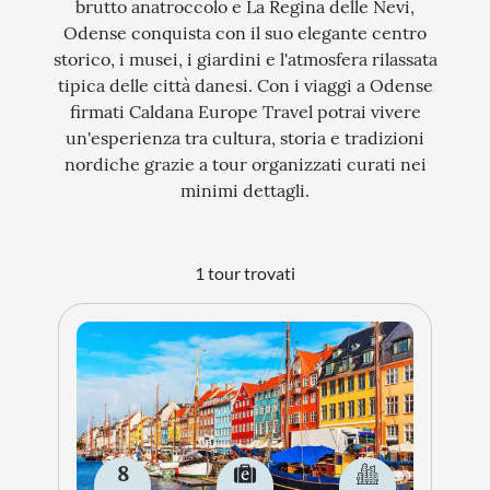
brutto anatroccolo e La Regina delle Nevi,
Odense conquista con il suo elegante centro
STORIA
storico, i musei, i giardini e l'atmosfera rilassata
CITTÀ
tipica delle città danesi. Con i viaggi a Odense
firmati Caldana Europe Travel potrai vivere
EVENTI SPECIALI
un'esperienza tra cultura, storia e tradizioni
ARTE E CULTURA
nordiche grazie a tour organizzati curati nei
minimi dettagli.
1 tour trovati
8