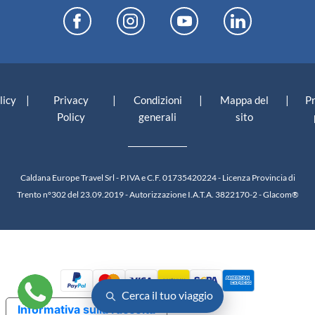
|
|
|
|
licy
Privacy
Condizioni
Mappa del
P
Policy
generali
sito
Caldana Europe Travel Srl - P.IVA e C.F. 01735420224 - Licenza Provincia di
Trento n°302 del 23.09.2019 - Autorizzazione I.A.T.A. 3822170-2 -
Glacom®
Cerca il tuo viaggio
Informativa sulla raccolta