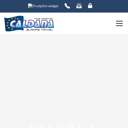
ORDINA PER:
PREZZO
da
a
DESTINAZIONE
DATE