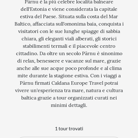
Pärnu è la più celebre località balneare
dell'Estonia e viene considerata la capitale
STORIA
estiva del Paese. Situata sulla costa del Mar
CITTÀ
Baltico, affacciata sull'omonima baia, conquista i
visitatori con le sue lunghe spiagge di sabbia
EVENTI SPECIALI
chiara, gli eleganti viali alberati, gli storici
stabilimenti termali e il piacevole centro
ARTE E CULTURA
cittadino. Da oltre un secolo Pärnu è sinonimo
di relax, benessere e vacanze sul mare, grazie
anche alle sue acque poco profonde e al clima
mite durante la stagione estiva. Con i viaggi a
Pärnu firmati Caldana Europe Travel potrai
vivere un'esperienza tra mare, natura e cultura
baltica grazie a tour organizzati curati nei
minimi dettagli.
1 tour trovati