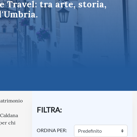
 Travel: tra arte, storia,
Umbria
l'Umbria.
 patrimonio
FILTRA:
i Caldana
 per chi
ORDINA PER: