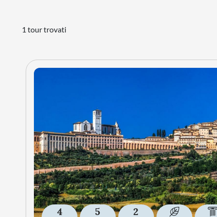
1 tour trovati
4
5
2