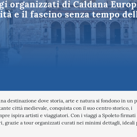
gi organizzati di Caldana Europe
Puglia
tinazioni in Italia
lità e il fascino senza tempo del
 una destinazione dove storia, arte e natura si fondono in un
ante città medievale, conquista con il suo centro storico, i
e ispira artisti e viaggiatori. Con i viaggi a Spoleto firmat
, grazie a tour organizzati curati nei minimi dettagli, ideali