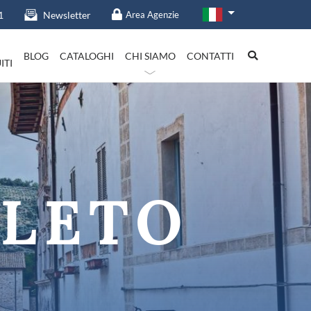
1
Newsletter
Area Agenzie
BLOG
CATALOGHI
CHI SIAMO
CONTATTI
ITI
talia in evidenza
OLETO
Lazio