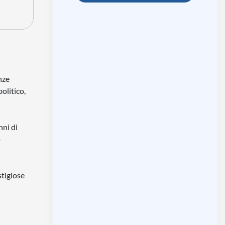
nze
olitico,
nni di
o
stigiose