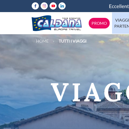
VIAGGI
PROMO
PARTE
HOME
TUTTI I VIAGGI
Abruzzo
Italia
Calabria
Emilia-Rom
Europa
Lazio
Mondo
Lombardia
VIAG
Molise
Tutte le destinazioni
Puglia
Sicilia
Trentino
Valle-d-Aos