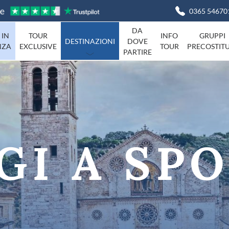
0365 54670
DA
 IN
TOUR
INFO
GRUPPI
DESTINAZIONI
DOVE
NZA
EXCLUSIVE
TOUR
PRECOSTITU
PARTIRE
Basilicata
Viaggi in I
Campania
agna
Friuli-Venezia-Giulia
Liguria
Marche
GI A SP
Piemonte
Campania
Sardegna
Toscana
Umbria
ta
Veneto