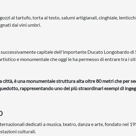
 al tartufo, torta al testo, salumi artigianali, cinghiale, lenticchi
gnati dai vini umbri.
 e successivamente capitale dell'importante Ducato Longobardo di 
tistico e monumentale che oggi le ha permesso di entrare tra i sit
lla città, è una monumentale struttura alta oltre 80 metri che per se
uedotto, rappresentando uno dei più straordinari esempi di ingeg
o
nternazionali dedicati a musica, teatro, danza e arte, fondato nel 19
stazioni culturali.