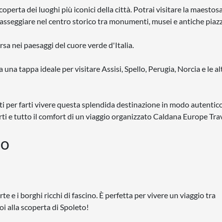
coperta dei luoghi più iconici della città. Potrai visitare la maesto
passeggiare nel centro storico tra monumenti, musei e antiche piazz
ersa nei paesaggi del cuore verde d'Italia.
una tappa ideale per visitare Assisi, Spello, Perugia, Norcia e le al
iati per farti vivere questa splendida destinazione in modo autentic
ti e tutto il comfort di un viaggio organizzato Caldana Europe Trav
to
te e i borghi ricchi di fascino. È perfetta per vivere un viaggio tra
i alla scoperta di Spoleto!