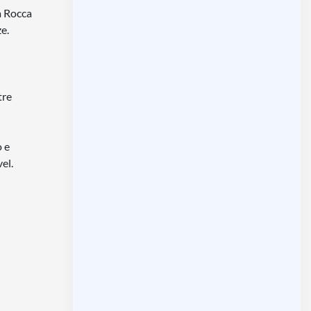
sa Rocca
e.
tre
o e
el.