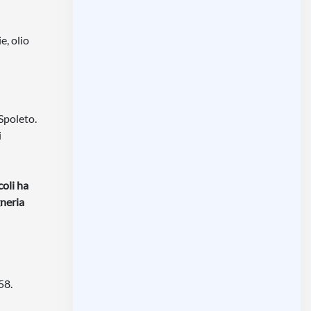
e, olio
Spoleto.
i
coli ha
neria
58.