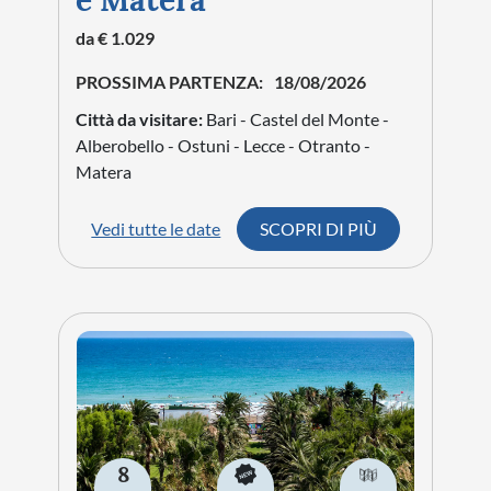
4
GIORNI
NATURA
CITTÀ
Siena e i paesaggi della
Val d'Orcia
da € 739
PROSSIMA PARTENZA:
03/09/2026
Città da visitare:
Siena - Arezzo - Chianciano
- San Quirico - Sant'Antimo - Montalcino -
Montepulciano
Vedi tutte le date
SCOPRI DI PIÙ