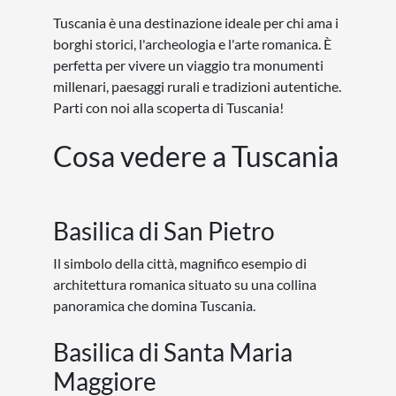
Romania
Scandinavia
Slovenia
Spagna
Svezia
Turchia
Ungheria
Viaggi organizzati nelle capitali europee
Amsterdam
Atene
Berlino
Bruxelles
Bucarest
Budapest
Copenaghen