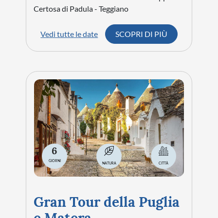
Toscana e Cinque
Terre
da € 719
PROSSIMA PARTENZA:
17/09/2026
Città da visitare:
Pisa - Lucca - Montecatini -
Cinque Terre - Firenze
Vedi tutte le date
SCOPRI DI PIÙ