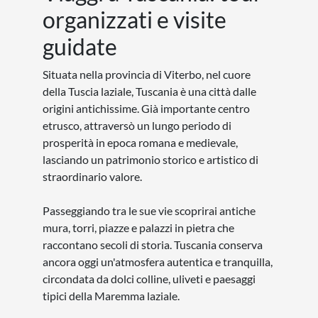
collina e la straordinaria facciata con il grande
rosone la rendono uno dei monumenti più
fotografati della Tuscia.
Eventi e tradizioni di
Tuscania
Festa di San Secondiano
: principale
celebrazione religiosa dedicata al patrono
della città.
Tuscania in Fiore
: manifestazione che
valorizza il borgo con decorazioni floreali
ed eventi culturali.
Rievocazioni medievali e manifestazioni
storiche
: che animano il centro storico
durante l'anno.
Sagre dedicate ai prodotti tipici della
Tuscia
: con degustazioni di olio, vino e