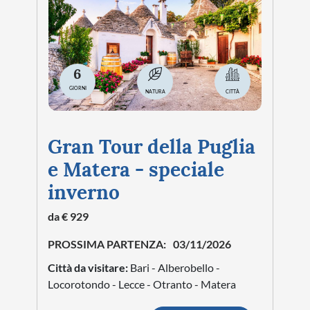
Caldaro - Bolzano - Merano - Lago di Resia -
Bressanone - Val Gardena - Val di Fassa -
Lago di Carezza - Castel Thun - Rovereto
Vedi tutte le date
SCOPRI DI PIÙ
Viaggi a Tuscania: tour
organizzati e visite
guidate
Situata nella provincia di Viterbo, nel cuore
della Tuscia laziale, Tuscania è una città dalle
origini antichissime. Già importante centro
etrusco, attraversò un lungo periodo di
prosperità in epoca romana e medievale,
lasciando un patrimonio storico e artistico di