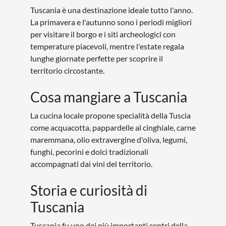
Sicilia
Toscana
Trentino
Umbria
Valle-d-Aosta
Veneto
Tipologie di viaggio
Mercatini di Natale
Novita
Exclusive
Soggiorno con Escursioni
Tour escorted
Tratti di Passeggiata
Scoperta
Natura