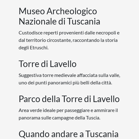
Viaggi organizzati in Italia
Abruzzo
Basilicata
Calabria
Campania
Emilia-Romagna
Friuli-Venezia-Giulia
Lazio
Liguria
Lombardia
Marche
Molise
Piemonte
Puglia
Sardegna