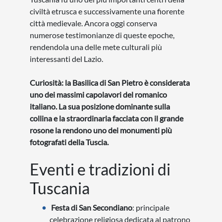
I Luoghi dello Spirito
Storia
Città
Eventi speciali
Arte e cultura
Viaggi in partenza
CONTATTACI
booking@caldana.it
+39 0365 546 701
RESTA AGGIORNATO
ISCRIVITI ALLA NEWSLETTER