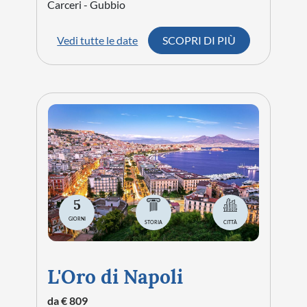
e Matera - speciale
inverno
da € 929
PROSSIMA PARTENZA:
03/11/2026
Città da visitare:
Bari - Alberobello -
Locorotondo - Lecce - Otranto - Matera
Vedi tutte le date
SCOPRI DI PIÙ