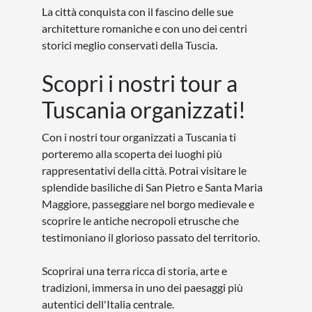
specialità locali.
Concerti, mostre e iniziative culturali
:
organizzati nelle chiese e nei monumenti
storici della città.
Viaggi organizzati in Europa
Austria
Belgio
Bulgaria
Croazia
Danimarca
Estonia