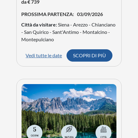
Suggestiva torre medievale affacciata sulla valle,
uno dei punti panoramici più belli della città.
Parco della Torre di Lavello
Area verde ideale per passeggiare e ammirare il
panorama sulle campagne della Tuscia.
Quando andare a Tuscania
Tuscania è una destinazione ideale tutto l'anno.
La primavera e l'autunno sono i periodi migliori
per visitare il borgo e i siti archeologici con
temperature piacevoli, mentre l'estate regala
lunghe giornate perfette per scoprire il
territorio circostante.
Cosa mangiare a Tuscania
La cucina locale propone specialità della Tuscia