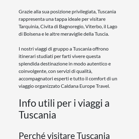
Finlandia
Francia
Germania
Gran Bretagna
Grecia e Cipro
Irlanda
Islanda
Lettonia
Lituania
Lussemburgo
Malta
Norvegia
Olanda
Polonia
Portogallo
Repubblica Ceca