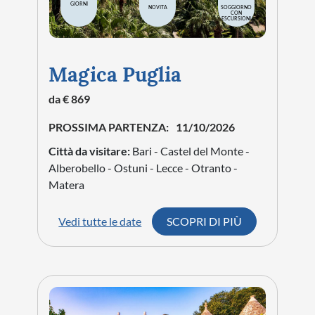
5
GIORNI
NATURA
CITTÀ
Tour del Trentino Alto
Adige e Dolomiti
da € 939
PROSSIMA PARTENZA:
19/08/2026
Città da visitare:
Trento - Strada del vino -