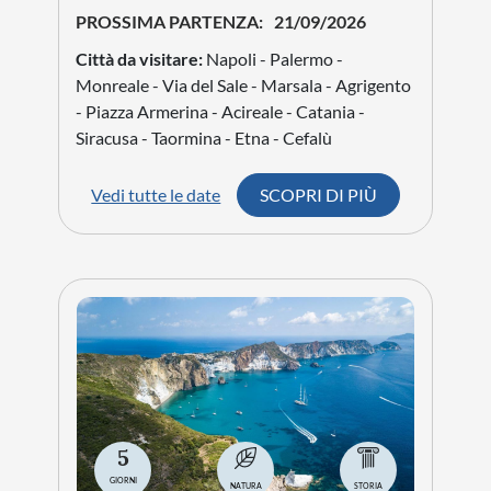
rappresentativi della città. Potrai visitare le
splendide basiliche di San Pietro e Santa Maria
Maggiore, passeggiare nel borgo medievale e
scoprire le antiche necropoli etrusche che
testimoniano il glorioso passato del territorio.
Scoprirai una terra ricca di storia, arte e
tradizioni, immersa in uno dei paesaggi più
autentici dell'Italia centrale.
Grazie alla sua posizione privilegiata, Tuscania
rappresenta una tappa ideale per visitare
Tarquinia, Civita di Bagnoregio, Viterbo, il Lago
di Bolsena e le altre meraviglie della Tuscia.
I nostri viaggi di gruppo a Tuscania offrono
itinerari studiati per farti vivere questa
splendida destinazione in modo autentico e
coinvolgente, con servizi di qualità,