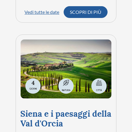
Mura Medievali
Possenti fortificazioni che circondano gran
parte del borgo e testimoniano il suo
importante passato.
Necropoli Etrusche
Importanti aree archeologiche che conservano
tombe monumentali della civiltà etrusca.
Museo Archeologico
Nazionale di Tuscania
Custodisce reperti provenienti dalle necropoli e
dal territorio circostante, raccontando la storia
degli Etruschi.
Torre di Lavello