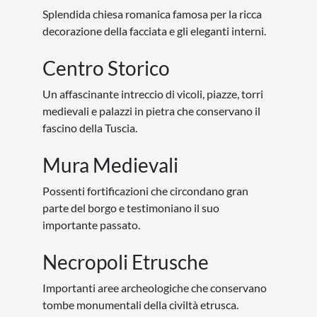
Dublino
Istanbul
La Valletta
Lisbona
Londra
Lubiana
Madrid
Oslo
Parigi
Praga
Roma
Stoccolma
Varsavia
Vienna
Zagabria