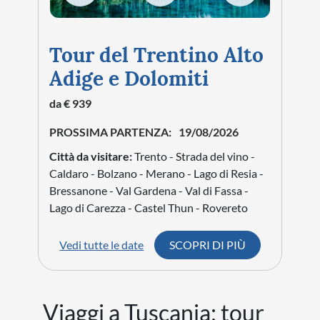
come acquacotta, pappardelle al cinghiale, carne
maremmana, olio extravergine d'oliva, legumi,
funghi, pecorini e dolci tradizionali
accompagnati dai vini del territorio.
Storia e curiosità di
Tuscania
Tuscania fu uno dei più importanti centri della
civiltà etrusca e successivamente una fiorente
città medievale. Ancora oggi conserva
numerose testimonianze di queste epoche,
rendendola una delle mete culturali più
interessanti del Lazio.
Curiosità: la Basilica di San Pietro è considerata
uno dei massimi capolavori del romanico
italiano. La sua posizione dominante sulla