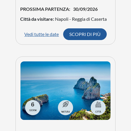
8
GIORNI
NATURA
CITTÀ
Sicilia, Incanto
Mediterraneo
da € 1.489
PROSSIMA PARTENZA:
21/09/2026
Città da visitare:
Napoli - Palermo -
Monreale - Via del Sale - Marsala - Agrigento
- Piazza Armerina - Acireale - Catania -
Siracusa - Taormina - Etna - Cefalù
Vedi tutte le date
SCOPRI DI PIÙ