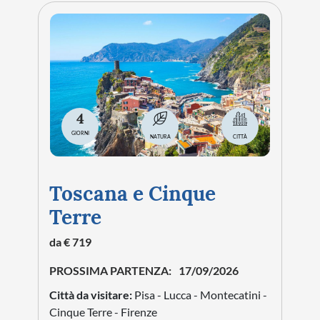
Basilica di San Pietro
Il simbolo della città, magnifico esempio di
architettura romanica situato su una collina
panoramica che domina Tuscania.
Basilica di Santa Maria
Maggiore
Splendida chiesa romanica famosa per la ricca
decorazione della facciata e gli eleganti interni.
Centro Storico
Un affascinante intreccio di vicoli, piazze, torri
medievali e palazzi in pietra che conservano il
fascino della Tuscia.