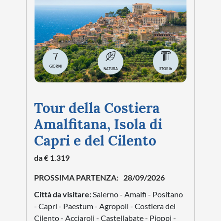
Città da visitare:
Riviera di Ulisse - Gaeta -
Sperlonga - Isola di Ponza - Terracina -
Sermoneta- Giardino di Ninfa - Abbazia di
Fossanova
Vedi tutte le date
SCOPRI DI PIÙ
4
GIORNI
NATURA
CITTÀ