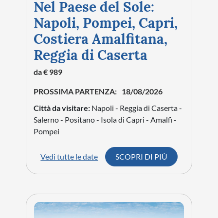
5
GIORNI
NATURA
STORIA
Riviera di Ulisse, Isola
di Ponza, Ninfa e
Sermoneta
da € 929
PROSSIMA PARTENZA:
09/09/2026