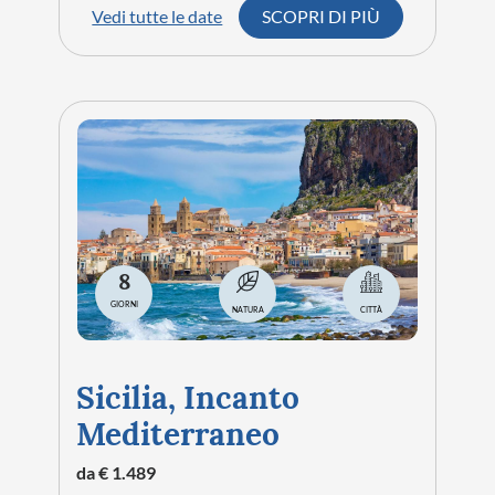
straordinario valore.
Passeggiando tra le sue vie scoprirai antiche
mura, torri, piazze e palazzi in pietra che
raccontano secoli di storia. Tuscania conserva
ancora oggi un'atmosfera autentica e tranquilla,
circondata da dolci colline, uliveti e paesaggi
tipici della Maremma laziale.
La città conquista con il fascino delle sue
architetture romaniche e con uno dei centri
storici meglio conservati della Tuscia.
Scopri i nostri tour a
Tuscania organizzati!
Con i nostri tour organizzati a Tuscania ti
porteremo alla scoperta dei luoghi più