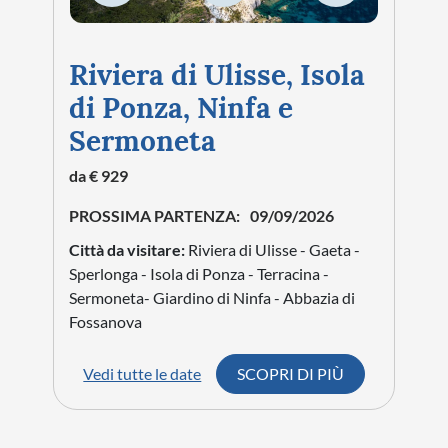
accompagnatori esperti e tutto il comfort di un
viaggio organizzato Caldana Europe Travel.
Info utili per i viaggi a
Tuscania
Perché visitare Tuscania
Tuscania è una destinazione ideale per chi ama i
borghi storici, l'archeologia e l'arte romanica. È
perfetta per vivere un viaggio tra monumenti
millenari, paesaggi rurali e tradizioni autentiche.
Parti con noi alla scoperta di Tuscania!
Cosa vedere a Tuscania