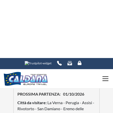
Alberobello - Ostuni - Lecce - Otranto -
Matera
Vedi tutte le date
SCOPRI DI PIÙ
6
GIORNI
NATURA
CITTÀ
Gran Tour della Puglia