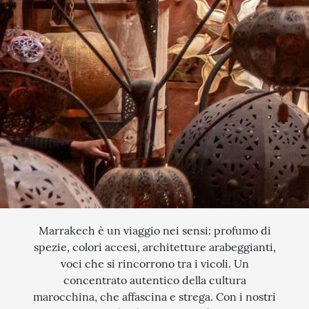
QUANDO VUOI PARTIRE?
SCEGLI LE DATE
INTERESSI
AGOSTO
QUALI SONO I TUOI INTERESSI?
FERRAGOSTO
MERCATINI DI NATALE
SETTEMBRE
NOVITA
CERCA IL TUO VIAGGIO
OTTOBRE
EXCLUSIVE
PONTE DI OGNISSANTI
SOGGIORNO CON ESCURSIONI
NOVEMBRE
TOUR ESCORTED
DICEMBRE
TRATTI DI PASSEGGIATA
Marrakech è un viaggio nei sensi: profumo di
spezie, colori accesi, architetture arabeggianti,
SCOPERTA
voci che si rincorrono tra i vicoli. Un
concentrato autentico della cultura
NATURA
marocchina, che affascina e strega. Con i nostri
I LUOGHI DELLO SPIRITO