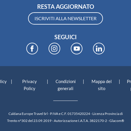
RESTA AGGIORNATO
ISCRIVITI ALLA NEWSLETTER
SEGUICI
|
|
|
|
licy
Privacy
Condizioni
Mappa del
P
Policy
generali
sito
Caldana Europe Travel Srl - P.IVA e C.F. 01735420224 - Licenza Provincia di
Trento n°302 del 23.09.2019 - Autorizzazione I.A.T.A. 3822170-2 -
Glacom®