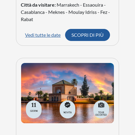
Città da visitare:
Marrakech - Essaouira -
Casablanca - Meknes - Moulay Idriss - Fez -
Rabat
Vedi tutte le date
SCOPRI DI PIÙ
11
GIORNI
NOVITA
TOUR
ESCORTED