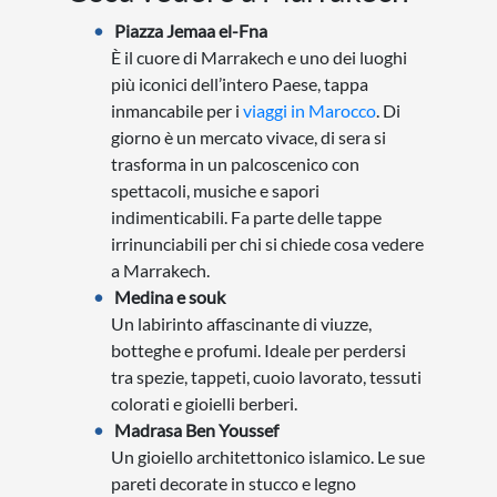
Piazza Jemaa el-Fna
È il cuore di Marrakech e uno dei luoghi
più iconici dell’intero Paese, tappa
inmancabile per i
viaggi in Marocco
. Di
giorno è un mercato vivace, di sera si
trasforma in un palcoscenico con
spettacoli, musiche e sapori
indimenticabili. Fa parte delle tappe
irrinunciabili per chi si chiede cosa vedere
a Marrakech.
Medina e souk
Un labirinto affascinante di viuzze,
botteghe e profumi. Ideale per perdersi
tra spezie, tappeti, cuoio lavorato, tessuti
colorati e gioielli berberi.
Madrasa Ben Youssef
Un gioiello architettonico islamico. Le sue
pareti decorate in stucco e legno