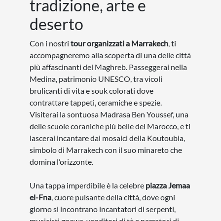
tradizione, arte e
deserto
Con i nostri
tour organizzati a Marrakech
, ti
accompagneremo alla scoperta di una delle città
più affascinanti del Maghreb. Passeggerai nella
Medina, patrimonio UNESCO, tra vicoli
brulicanti di vita e souk colorati dove
contrattare tappeti, ceramiche e spezie.
Visiterai la sontuosa Madrasa Ben Youssef, una
delle scuole coraniche più belle del Marocco, e ti
lascerai incantare dai mosaici della Koutoubia,
simbolo di Marrakech con il suo minareto che
domina l’orizzonte.
Una tappa imperdibile è la celebre
piazza Jemaa
el-Fna
, cuore pulsante della città, dove ogni
giorno si incontrano incantatori di serpenti,
musicisti gnawa, venditori di tè e narratori di