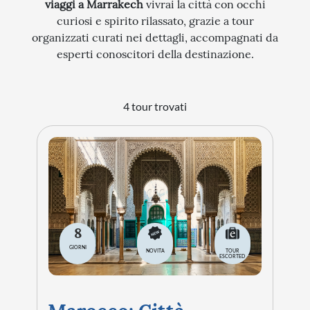
viaggi a Marrakech
vivrai la città con occhi
curiosi e spirito rilassato, grazie a tour
STORIA
organizzati curati nei dettagli, accompagnati da
CITTÀ
esperti conoscitori della destinazione.
EVENTI SPECIALI
ARTE E CULTURA
4 tour trovati
8
GIORNI
NOVITA
TOUR
ESCORTED