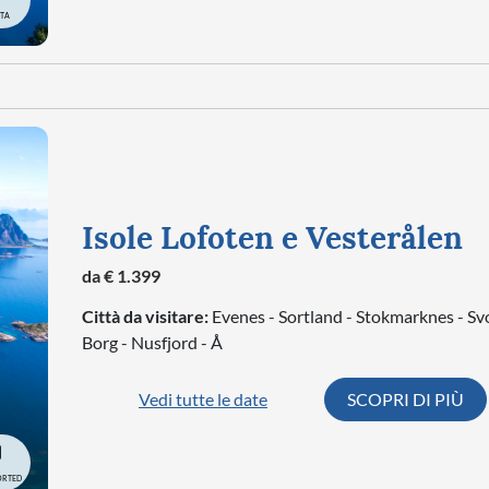
TA
Isole Lofoten e Vesterålen
da € 1.399
Città da visitare:
Evenes - Sortland - Stokmarknes - Sv
Borg - Nusfjord - Å
Vedi tutte le date
SCOPRI DI PIÙ
ORTED