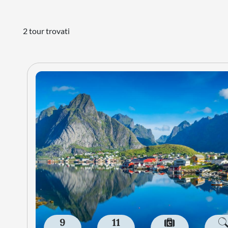
2 tour trovati
9
11