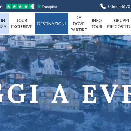
0365 54670
DA
 IN
TOUR
INFO
GRUPPI
DESTINAZIONI
DOVE
NZA
EXCLUSIVE
TOUR
PRECOSTITU
PARTIRE
Basilicata
Viaggi in I
Campania
agna
Friuli-Venezia-Giulia
Liguria
Marche
GGI A EV
Piemonte
Campania
Sardegna
Toscana
Umbria
ta
Veneto