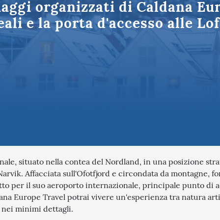
aggi organizzati di Caldana Eur
Puglia
tinazioni in Italia
li e la porta d'accesso alle Lof
le, situato nella contea del Nordland, in una posizione stra
i Narvik. Affacciata sull'Ofotfjord e circondata da montagne, fo
o per il suo aeroporto internazionale, principale punto di a
ana Europe Travel potrai vivere un'esperienza tra natura arti
 nei minimi dettagli.