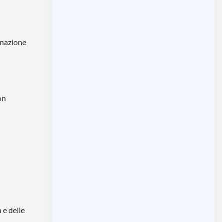
minazione
on
 e delle