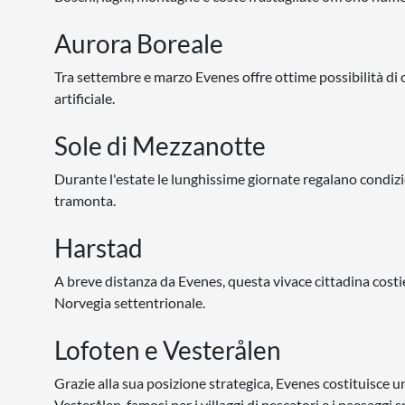
Aurora Boreale
Tra settembre e marzo Evenes offre ottime possibilità di os
artificiale.
Sole di Mezzanotte
Durante l'estate le lunghissime giornate regalano condizion
tramonta.
Harstad
A breve distanza da Evenes, questa vivace cittadina costi
Norvegia settentrionale.
Lofoten e Vesterålen
Grazie alla sua posizione strategica, Evenes costituisce un
Vesterålen, famosi per i villaggi di pescatori e i paesaggi s