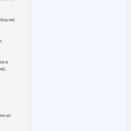
tica nel
n,
ico e
el.
ere un