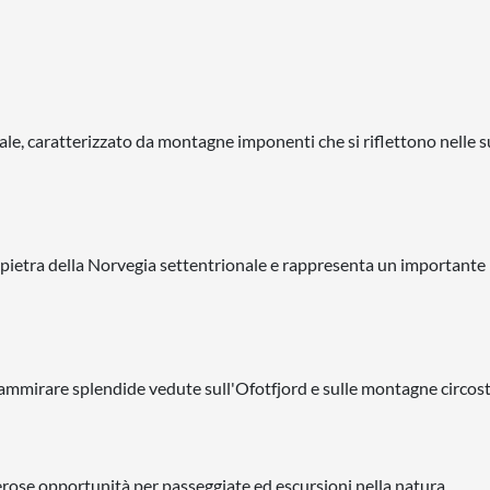
nale, caratterizzato da montagne imponenti che si riflettono nelle 
in pietra della Norvegia settentrionale e rappresenta un importante
 ammirare splendide vedute sull'Ofotfjord e sulle montagne circost
erose opportunità per passeggiate ed escursioni nella natura.