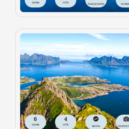
GIORNI
CITTÀ
TOUR ESCORTED
SCOPER
6
4
GIORNI
CITTÀ
NOVITA
TOUR ESC