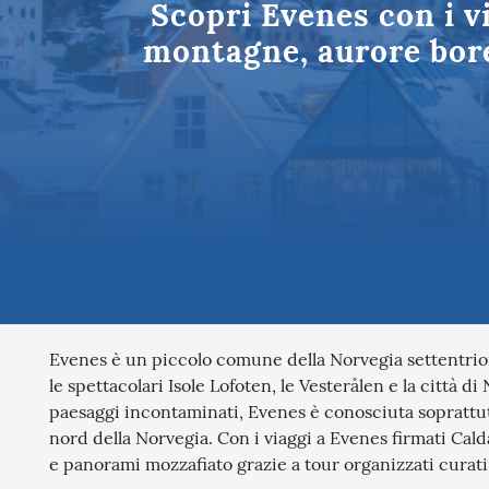
Scopri Evenes con i vi
Tutte le des
montagne, aurore borea
Evenes è un piccolo comune della Norvegia settentriona
le spettacolari Isole Lofoten, le Vesterålen e la città d
paesaggi incontaminati, Evenes è conosciuta soprattutt
nord della Norvegia. Con i viaggi a Evenes firmati Cald
e panorami mozzafiato grazie a tour organizzati curati