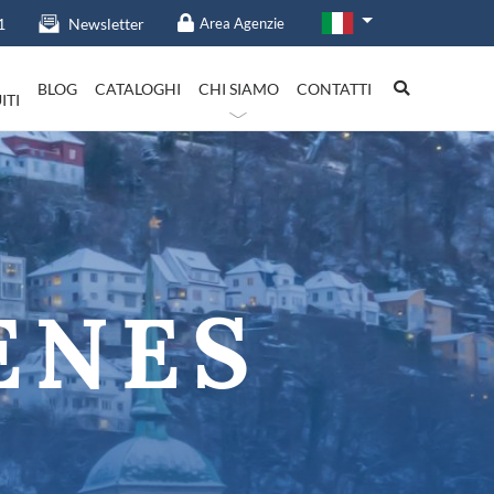
1
Newsletter
Area Agenzie
BLOG
CATALOGHI
CHI SIAMO
CONTATTI
ITI
talia in evidenza
ENES
Lazio