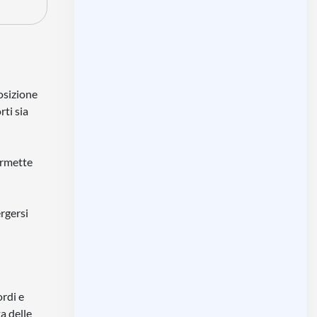
osizione
rti sia
ermette
ergersi
ordi e
a delle