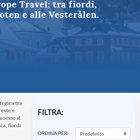
ope Travel: tra fiordi,
Umbria
oten e alle Vesterålen.
tegica tra
reste e
FILTRA:
ccesso al
ca, fiordi
ORDINA PER: