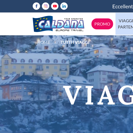
VIAGGI
PROMO
PARTE
HOME
TUTTI I VIAGGI
Abruzzo
Italia
Calabria
Emilia-Rom
Europa
Lazio
Mondo
Lombardia
VIA
Molise
Tutte le destinazioni
Puglia
Sicilia
Trentino
Valle-d-Aos