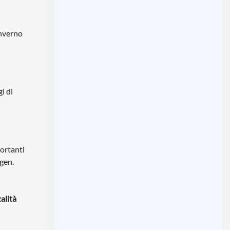
inverno
i di
portanti
rgen.
alità