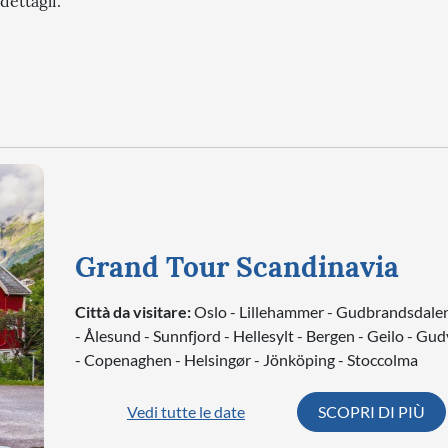
dettagli.
Grand Tour Scandinavia
Città da visitare:
Oslo - Lillehammer - Gudbrandsdalen
- Ålesund - Sunnfjord - Hellesylt - Bergen - Geilo - G
- Copenaghen - Helsingør - Jönköping - Stoccolma
Vedi tutte le date
SCOPRI DI PIÙ