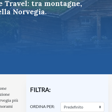
e Travel: tra montagne,
Umbria
ella Norvegia.
ione
FILTRA:
izione
rvegia più
anorami
ORDINA PER: