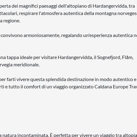
operta dei magnifici paesaggi dell'altopiano di Hardangervidda, tra
tacolari, respirare l'atmosfera autentica della montagna norveges
la regione.
oni convivono armoniosamente, regalando un'esperienza autentica n
una tappa ideale per visitare Hardangervidda, il Sognefjord, Flåm,
orvegia meridionale.
i per farti vivere questa splendida destinazione in modo autentico e
ti e tutto il comfort di un viaggio organizzato Caldana Europe Trav
 natura incontaminata. È perfetta per vivere un viaggio tra altopian