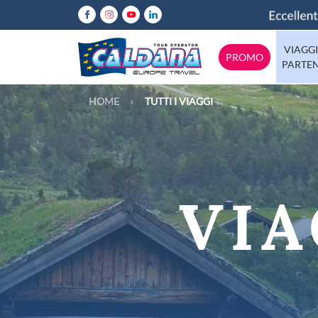
VIAGGI
PROMO
PARTE
HOME
TUTTI I VIAGGI
Abruzzo
Italia
Calabria
Emilia-Rom
Europa
Lazio
Mondo
Lombardia
VIA
Molise
Tutte le destinazioni
Puglia
Sicilia
Trentino
Valle-d-Aos