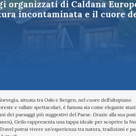
ggi organizzati di Caldana Europ
Puglia
tinazioni in Italia
tura incontaminata e il cuore d
orvegia, situata tra Oslo e Bergen, nel cuore dell'altopiano
reste e vallate spettacolari, è famosa sia come elegante staz
ni dei paesaggi più suggestivi del Paese. Grazie alla sua pos
anen), Geilo rappresenta una tappa ideale per scoprire la No
 Travel potrai vivere un'esperienza tra natura, tradizioni e p