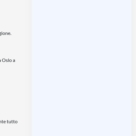
gione.
a Oslo a
nte tutto