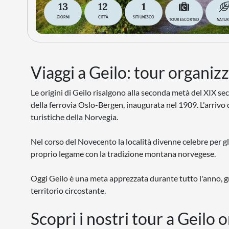
13
12
1
GIORNI
CITTÀ
SITI UNESCO
TOUR ESCORTED
NATU
Viaggi a Geilo: tour organizz
Le origini di Geilo risalgono alla seconda metà del XIX seco
della ferrovia Oslo-Bergen, inaugurata nel 1909. L'arrivo
turistiche della Norvegia.
Nel corso del Novecento la località divenne celebre per gli
proprio legame con la tradizione montana norvegese.
Oggi Geilo è una meta apprezzata durante tutto l'anno, graz
territorio circostante.
Scopri i nostri tour a Geilo 