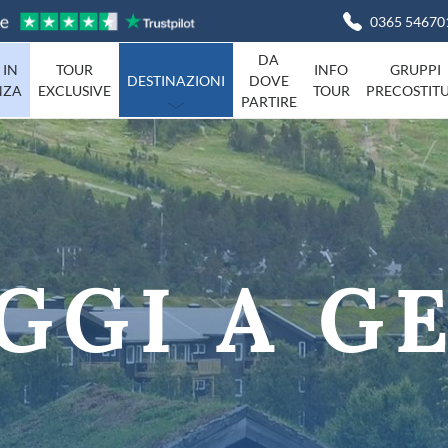
0365 54670
DA
 IN
TOUR
INFO
GRUPPI
DESTINAZIONI
DOVE
NZA
EXCLUSIVE
TOUR
PRECOSTITU
PARTIRE
Basilicata
Viaggi in I
Campania
agna
Friuli-Venezia-Giulia
Liguria
Marche
GGI A G
Piemonte
Campania
Sardegna
Toscana
Umbria
ta
Veneto