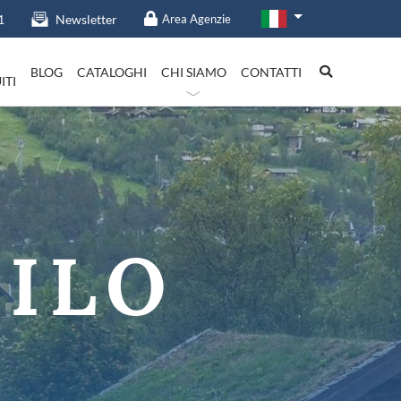
1
Newsletter
Area Agenzie
BLOG
CATALOGHI
CHI SIAMO
CONTATTI
ITI
talia in evidenza
EILO
Lazio