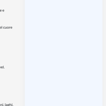
e e
el cuore
el.
i, laghi,