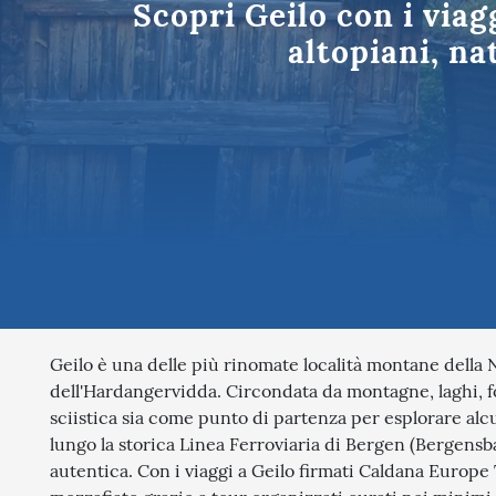
Scopri Geilo con i via
Tutte le des
altopiani, na
Geilo è una delle più rinomate località montane della N
dell'Hardangervidda. Circondata da montagne, laghi, fo
sciistica sia come punto di partenza per esplorare alcu
lungo la storica Linea Ferroviaria di Bergen (Bergensb
autentica. Con i viaggi a Geilo firmati Caldana Europe