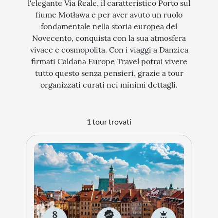
l'elegante Via Reale, il caratteristico Porto sul
fiume Motława e per aver avuto un ruolo
STORIA
fondamentale nella storia europea del
CITTÀ
Novecento, conquista con la sua atmosfera
vivace e cosmopolita. Con i viaggi a Danzica
EVENTI SPECIALI
firmati Caldana Europe Travel potrai vivere
ARTE E CULTURA
tutto questo senza pensieri, grazie a tour
organizzati curati nei minimi dettagli.
1 tour trovati
8