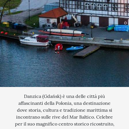
QUANDO VUOI PARTIRE?
SCEGLI LE DATE
INTERESSI
AGOSTO
QUALI SONO I TUOI INTERESSI?
FERRAGOSTO
MERCATINI DI NATALE
SETTEMBRE
NOVITA
CERCA IL TUO VIAGGIO
OTTOBRE
EXCLUSIVE
PONTE DI OGNISSANTI
SOGGIORNO CON ESCURSIONI
TOUR ESCORTED
TRATTI DI PASSEGGIATA
Danzica (Gdańsk) è una delle città più
affascinanti della Polonia, una destinazione
SCOPERTA
dove storia, cultura e tradizione marittima si
incontrano sulle rive del Mar Baltico. Celebre
NATURA
per il suo magnifico centro storico ricostruito,
I LUOGHI DELLO SPIRITO