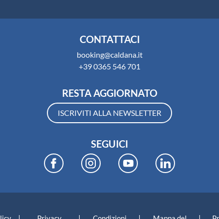
CONTATTACI
booking@caldana.it
+39 0365 546 701
RESTA AGGIORNATO
ISCRIVITI ALLA NEWSLETTER
SEGUICI
|
|
|
|
licy
Privacy
Condizioni
Mappa del
P