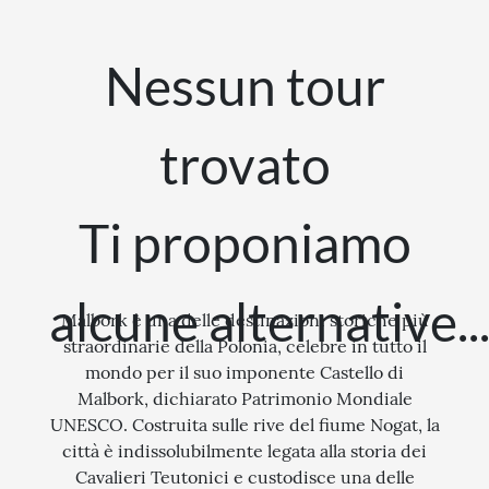
STORIA
Nessun tour
CITTÀ
EVENTI SPECIALI
trovato
ARTE E CULTURA
Ti proponiamo
alcune alternative..
Malbork è una delle destinazioni storiche più
straordinarie della Polonia, celebre in tutto il
mondo per il suo imponente Castello di
Malbork, dichiarato Patrimonio Mondiale
UNESCO. Costruita sulle rive del fiume Nogat, la
città è indissolubilmente legata alla storia dei
Cavalieri Teutonici e custodisce una delle