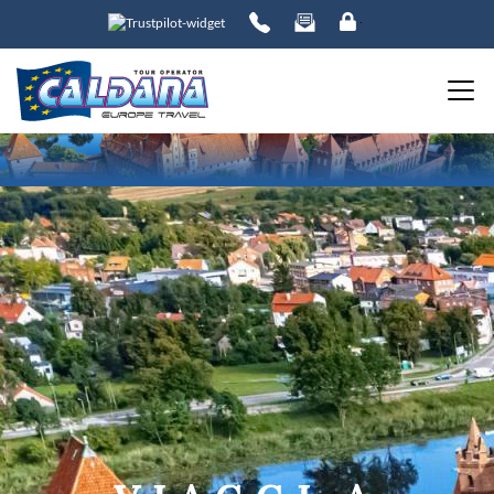
ORDINA PER:
PREZZO
da
a
DESTINAZIONE
DATE