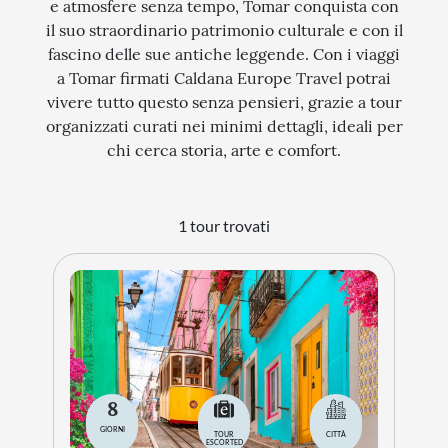
e atmosfere senza tempo, Tomar conquista con
il suo straordinario patrimonio culturale e con il
STORIA
fascino delle sue antiche leggende. Con i viaggi
CITTÀ
a Tomar firmati Caldana Europe Travel potrai
vivere tutto questo senza pensieri, grazie a tour
EVENTI SPECIALI
organizzati curati nei minimi dettagli, ideali per
ARTE E CULTURA
chi cerca storia, arte e comfort.
1 tour trovati
8
GIORNI
TOUR
CITTÀ
ESCORTED