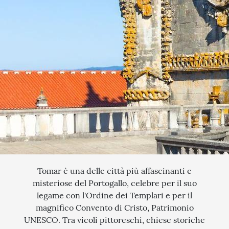
QUANDO VUOI PARTIRE?
SCEGLI LE DATE
INTERESSI
AGOSTO
QUALI SONO I TUOI INTERESSI?
FERRAGOSTO
MERCATINI DI NATALE
SETTEMBRE
NOVITA
CERCA IL TUO VIAGGIO
OTTOBRE
EXCLUSIVE
PONTE DI OGNISSANTI
SOGGIORNO CON ESCURSIONI
NOVEMBRE
TOUR ESCORTED
DICEMBRE
TRATTI DI PASSEGGIATA
Tomar è una delle città più affascinanti e
misteriose del Portogallo, celebre per il suo
SCOPERTA
legame con l'Ordine dei Templari e per il
magnifico Convento di Cristo, Patrimonio
NATURA
UNESCO. Tra vicoli pittoreschi, chiese storiche
I LUOGHI DELLO SPIRITO