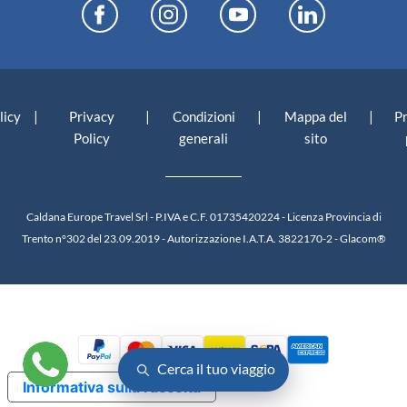
|
|
|
|
licy
Privacy
Condizioni
Mappa del
P
Policy
generali
sito
Caldana Europe Travel Srl - P.IVA e C.F. 01735420224 - Licenza Provincia di
Trento n°302 del 23.09.2019 - Autorizzazione I.A.T.A. 3822170-2 -
Glacom®
Cerca il tuo viaggio
Informativa sulla raccolta