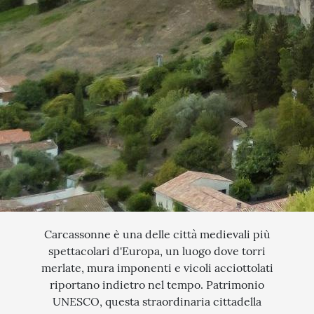
QUANDO VUOI PARTIRE?
SCEGLI LE DATE
INTERESSI
AGOSTO
QUALI SONO I TUOI INTERESSI?
FERRAGOSTO
MERCATINI DI NATALE
SETTEMBRE
NOVITA
CERCA IL TUO VIAGGIO
OTTOBRE
EXCLUSIVE
PONTE DI OGNISSANTI
SOGGIORNO CON ESCURSIONI
TOUR ESCORTED
TRATTI DI PASSEGGIATA
Carcassonne è una delle città medievali più
spettacolari d'Europa, un luogo dove torri
SCOPERTA
merlate, mura imponenti e vicoli acciottolati
riportano indietro nel tempo. Patrimonio
NATURA
UNESCO, questa straordinaria cittadella
I LUOGHI DELLO SPIRITO