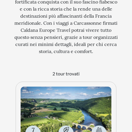
fortificata conquista con il suo fascino fiabesco
e con la ricca storia che la rende una delle
STORIA
destinazioni più affascinanti della Francia
CITTÀ
meridionale. Con i viaggi a Carcassonne firmati
Caldana Europe Travel potrai vivere tutto
EVENTI SPECIALI
questo senza pensieri, grazie a tour organizzati
ARTE E CULTURA
curati nei minimi dettagli, ideali per chi cerca
storia, cultura e comfort.
2 tour trovati
7