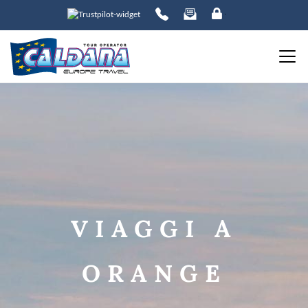
ORDINA PER:
PREZZO
da
a
VIAGGI A
DESTINAZIONE
ORANGE
DATE