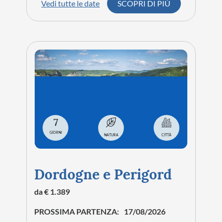
Vedi tutte le date
SCOPRI DI PIÙ
7
GIORNI
NATURA
CITTÀ
Dordogne e Perigord
da € 1.389
PROSSIMA PARTENZA:
17/08/2026