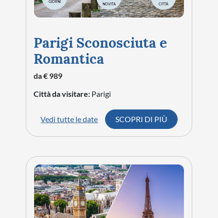
GIORNI
NOVITA
CITTÀ
Parigi Sconosciuta e
Romantica
da € 989
Città da visitare:
Parigi
Vedi tutte le date
SCOPRI DI PIÙ