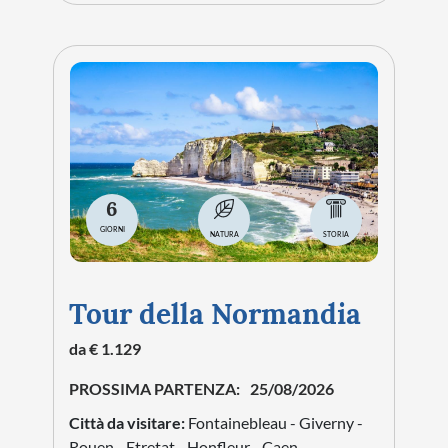
6
GIORNI
NATURA
STORIA
Tour della Normandia
da € 1.129
PROSSIMA PARTENZA:
25/08/2026
Città da visitare:
Fontainebleau - Giverny -
Rouen - Etretat - Honfleur - Caen -