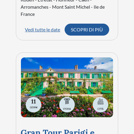
Arromanches - Mont Saint Michel - Ile de
France
Vedi tutte le date
SCOPRI DI PIÙ
11
GIORNI
STORIA
CITTÀ
Gran Tour Parigi e