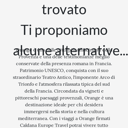
I LUOGHI DELLO SPIRITO
trovato
STORIA
Ti proponiamo
CITTÀ
EVENTI SPECIALI
alcune alternative..
ARTE E CULTURA
Orange è una delle città più affascinanti della
Provenza e una delle testimonianze meglio
conservate della presenza romana in Francia.
Patrimonio UNESCO, conquista con il suo
straordinario Teatro Antico, l'imponente Arco di
Trionfo e l'atmosfera rilassata tipica del sud
della Francia. Circondata da vigneti e
pittoreschi paesaggi provenzali, Orange è una
destinazione ideale per chi desidera
immergersi nella storia e nella cultura
mediterranea. Con i viaggi a Orange firmati
Caldana Europe Travel potrai vivere tutto