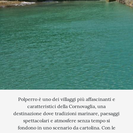
QUANDO VUOI PARTIRE?
SCEGLI LE DATE
INTERESSI
AGOSTO
QUALI SONO I TUOI INTERESSI?
FERRAGOSTO
MERCATINI DI NATALE
SETTEMBRE
NOVITA
CERCA IL TUO VIAGGIO
OTTOBRE
EXCLUSIVE
PONTE DI OGNISSANTI
SOGGIORNO CON ESCURSIONI
TOUR ESCORTED
TRATTI DI PASSEGGIATA
Polperro è uno dei villaggi più affascinanti e
caratteristici della Cornovaglia, una
SCOPERTA
destinazione dove tradizioni marinare, paesaggi
spettacolari e atmosfere senza tempo si
NATURA
fondono in uno scenario da cartolina. Con le
I LUOGHI DELLO SPIRITO