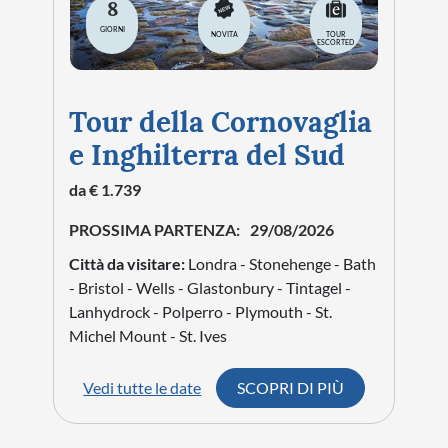
8
GIORNI
NOVITA
TOUR
ESCORTED
Tour della Cornovaglia
e Inghilterra del Sud
da € 1.739
PROSSIMA PARTENZA:
29/08/2026
Città da visitare:
Londra - Stonehenge - Bath
- Bristol - Wells - Glastonbury - Tintagel -
Lanhydrock - Polperro - Plymouth - St.
Michel Mount - St. Ives
Vedi tutte le date
SCOPRI DI PIÙ