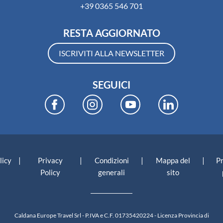
+39 0365 546 701
RESTA AGGIORNATO
ISCRIVITI ALLA NEWSLETTER
SEGUICI
|
|
|
|
licy
Privacy
Condizioni
Mappa del
P
Policy
generali
sito
Caldana Europe Travel Srl - P.IVA e C.F. 01735420224 - Licenza Provincia di