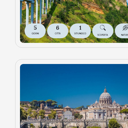
5
6
1
GIORNI
CITTÀ
SITI UNESCO
SCOPERTA
NATU