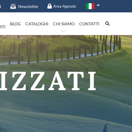
1
Newsletter
Area Agenzie
BLOG
CATALOGHI
CHI SIAMO
CONTATTI
ITI
talia in evidenza
IZZATI
Lazio