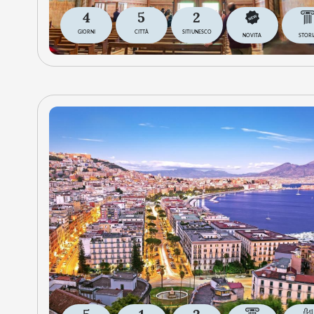
4
5
2
GIORNI
CITTÀ
SITI UNESCO
NOVITA
STORI