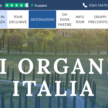
0365 54670
DA
 IN
TOUR
INFO
GRUPPI
DESTINAZIONI
DOVE
NZA
EXCLUSIVE
TOUR
PRECOSTITU
PARTIRE
Basilicata
Viaggi in I
Campania
agna
Friuli-Venezia-Giulia
I ORGAN
Liguria
Marche
Piemonte
Campania
ITALIA
Sardegna
Toscana
Umbria
ta
Veneto