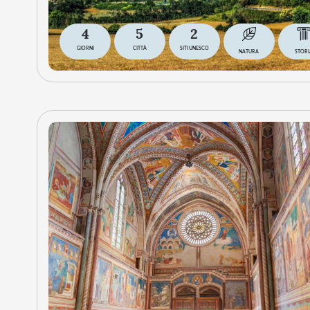
4
5
2
GIORNI
CITTÀ
SITI UNESCO
NATURA
STORI