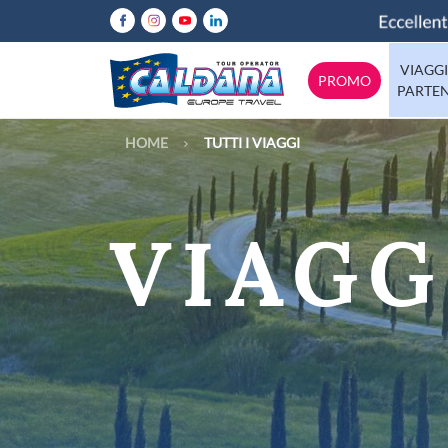
VIAGGI
PROMO
PARTE
HOME
TUTTI I VIAGGI
Abruzzo
Italia
Calabria
Emilia-Rom
Europa
VIAGG
Lazio
Mondo
Lombardia
Molise
Tutte le destinazioni
Puglia
Sicilia
Trentino
Valle-d-Aos