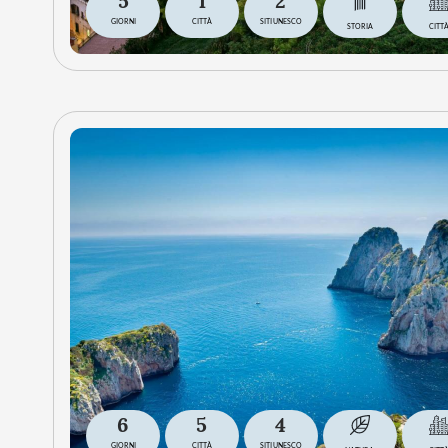
5
1
2
GIORNI
CITTÀ
SITI UNESCO
STORIA
CITT
6
5
4
GIORNI
CITTÀ
SITI UNESCO