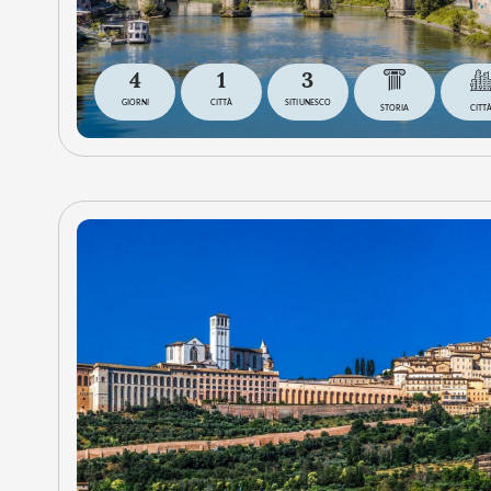
4
1
3
GIORNI
CITTÀ
SITI UNESCO
STORIA
CITT