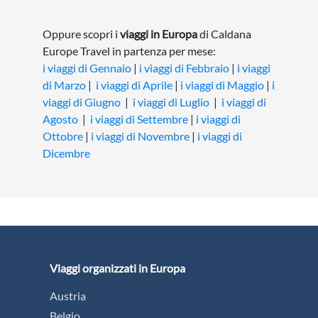
Oppure scopri i
viaggi in Europa
di Caldana
Europe Travel in partenza per mese:
i viaggi di Gennaio
|
i viaggi di Febbraio
|
i viaggi
di Marzo
|
i viaggi di Aprile
|
i viaggi di Maggio
|
i
viaggi di Giugno
|
i viaggi di Luglio
|
i viaggi di
Agosto
|
i viaggi di Settembre
|
i viaggi di
Ottobre
|
i viaggi di Novembre
|
i viaggi di
Dicembre
Viaggi organizzati in Europa
Austria
Belgio