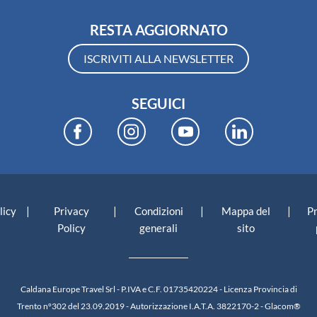
RESTA AGGIORNATO
ISCRIVITI ALLA NEWSLETTER
SEGUICI
|
|
|
|
licy
Privacy
Condizioni
Mappa del
P
Policy
generali
sito
Caldana Europe Travel Srl - P.IVA e C.F. 01735420224 - Licenza Provincia di
Trento n°302 del 23.09.2019 - Autorizzazione I.A.T.A. 3822170-2 -
Glacom®