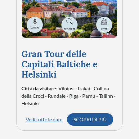
STORIA
8
CITTÀ
GIORNI
SCOPERTA
CITTÀ
EVENTI SPECIALI
ARTE E CULTURA
Gran Tour delle
Capitali Baltiche e
Helsinki
Città da visitare:
Vilnius - Trakai - Collina
della Croci - Rundale - Riga - Parnu - Tallinn -
Helsinki
Vedi tutte le date
SCOPRI DI PIÙ