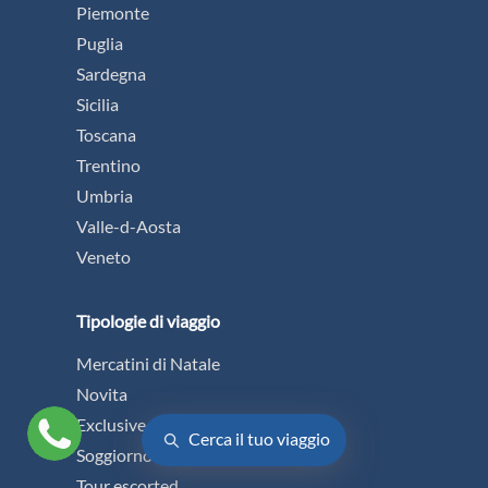
Piemonte
Puglia
Sardegna
Sicilia
Toscana
Trentino
Umbria
Valle-d-Aosta
Veneto
Tipologie di viaggio
Mercatini di Natale
Novita
Exclusive
Cerca il tuo viaggio
Soggiorno con Escursioni
Tour escorted