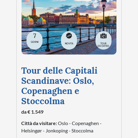
7
GIORNI
NOVITA
TOUR
ESCORTED
Tour delle Capitali
Scandinave: Oslo,
Copenaghen e
Stoccolma
da € 1.549
Città da visitare:
Oslo - Copenaghen -
Helsingør - Jonkoping - Stoccolma