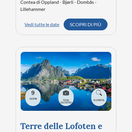
Contea di Oppland - Bjørli - Dombås -
Lillehammer
Vedi tutte le date
SCOPRI DI PIÙ
9
GIORNI
TOUR
SCOPERTA
ESCORTED
Terre delle Lofoten e