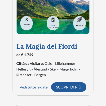
8
GIORNI
TOUR
NATURA
ESCORTED
La Magia dei Fiordi
da € 1.749
Città da visitare:
Oslo - Lillehammer -
Hellesylt - Ålesund - Skei - Magerholm -
Ørsneset - Bergen
Vedi tutte le date
SCOPRI DI PIÙ