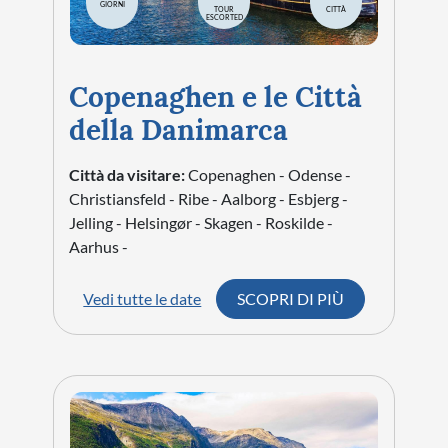
GIORNI
TOUR
CITTÀ
ESCORTED
Copenaghen e le Città
della Danimarca
Città da visitare:
Copenaghen - Odense -
Christiansfeld - Ribe - Aalborg - Esbjerg -
Jelling - Helsingør - Skagen - Roskilde -
Aarhus -
Vedi tutte le date
SCOPRI DI PIÙ