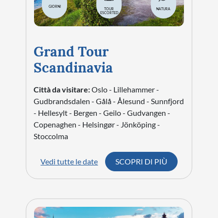
GIORNI
TOUR
NATURA
ESCORTED
Grand Tour
Scandinavia
Città da visitare:
Oslo - Lillehammer -
Gudbrandsdalen - Gålå - Ålesund - Sunnfjord
- Hellesylt - Bergen - Geilo - Gudvangen -
Copenaghen - Helsingør - Jönköping -
Stoccolma
Vedi tutte le date
SCOPRI DI PIÙ