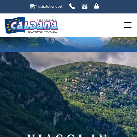
ORDINA PER:
PREZZO
da
a
DESTINAZIONE
DATE