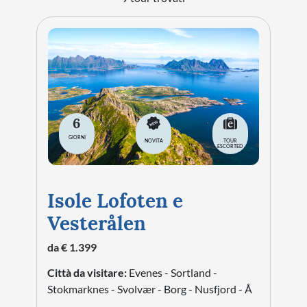
STORIA
CITTÀ
EVENTI SPECIALI
ARTE E CULTURA
6
GIORNI
NOVITA
TOUR
ESCORTED
Isole Lofoten e
Vesterålen
da € 1.399
Città da visitare:
Evenes - Sortland -
Stokmarknes - Svolvær - Borg - Nusfjord - Å