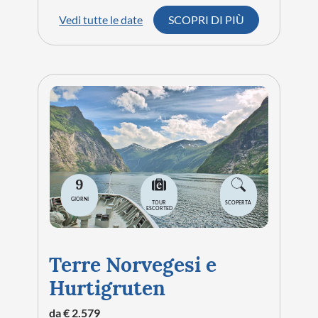
Vedi tutte le date
SCOPRI DI PIÙ
9
GIORNI
TOUR
SCOPERTA
ESCORTED
Terre Norvegesi e
Hurtigruten
da € 2.579