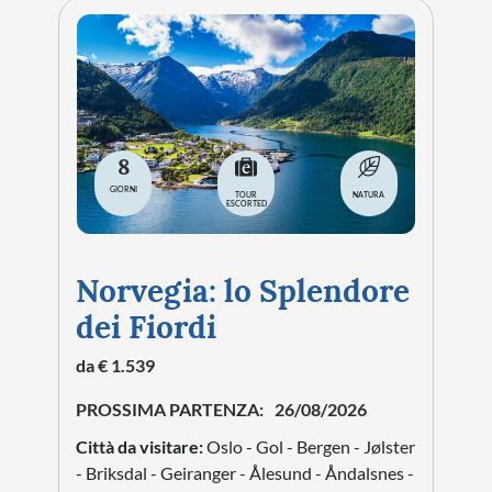
8
GIORNI
TOUR
NATURA
ESCORTED
Norvegia: lo Splendore
dei Fiordi
da € 1.539
PROSSIMA PARTENZA:
26/08/2026
Città da visitare:
Oslo - Gol - Bergen - Jølster
- Briksdal - Geiranger - Ålesund - Åndalsnes -