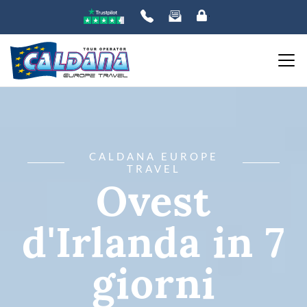
CALDANA EUROPE
TRAVEL
Ovest
d'Irlanda in 7
giorni